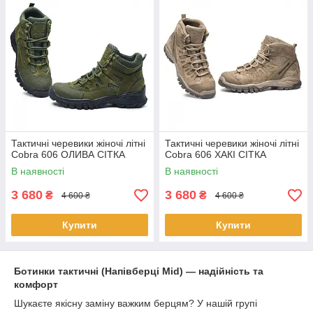
Тактичні черевики жіночі літні
Тактичні черевики жіночі літні
Cobra 606 ОЛИВА СІТКА
Cobra 606 ХАКІ СІТКА
В наявності
В наявності
3 680
3 680
₴
₴
4 600 ₴
4 600 ₴
Купити
Купити
Ботинки тактичні (Напівберці Mid) — надійність та
комфорт
Шукаєте якісну заміну важким берцям? У нашій групі