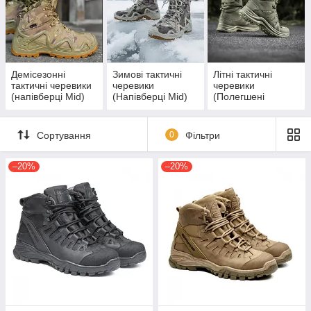
Демісезонні
Зимові тактичні
Літні тактичні
тактичні черевики
черевики
черевики
(напівберці Mid)
(Напівберці Mid)
(Полегшені
напівберці Mid)
Сортування
0
Фільтри
–20%
–20%