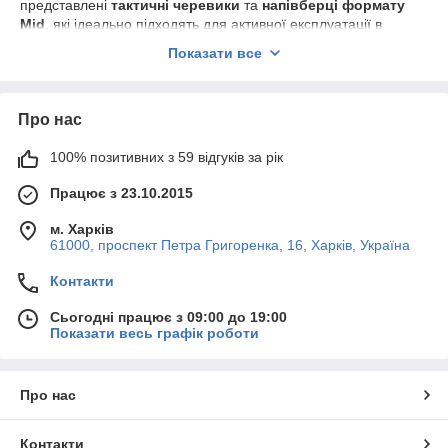
представлені
тактичні черевики
та
напівберці формату
Mid
, які ідеально підходять для активної експлуатації в
польових та міських умовах України.
Показати все
Переваги наших моделей Mid:
Полегшена конструкція:
Знижує навантаження на
Про нас
ноги при тривалих переходах.
Середня висота (Mid):
Оптимальна підтримка
100% позитивних з 59 відгуків за рік
гомілкостопу без обмеження рухливості.
Працює з 23.10.2015
Міцні матеріали:
Використання зносостійкого
нейлону (Cordura) та натуральної шкіри/нубука.
м. Харків
Ліпка підошва:
Глибокий протектор для надійного
61000, проспект Петра Григоренка, 16, Харків, Україна
зчеплення з ґрунтом, піском або асфальтом.
Контакти
Сезонність моделей:
Сьогодні працює з 09:00 до 19:00
Літні черевики
:
Легкі, дихаючі моделі з посиленою
Показати весь графік роботи
вентиляцією для спекотної погоди.
Демісезонні напівберці
:
Універсальний варіант для
весни та осені, стійкий до вологи та перепадів
Про нас
температури.
Зимові тактичні черевики
:
Утеплені моделі з
Контакти