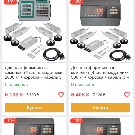
–10%
–10%
Для платформних ваг
Для платформних ваг
комплект (4 шт. тензодатчики
комплект (4 шт. тензодатчики
2000 кг + коробка + кабель 3
500 кг + коробка + кабель 3 м
м + Djen Fa A9 — Україна)
+ Zemic MВ6)
В наявності
В наявності
6 102
6 408
₴
₴
6 780 ₴
7 120 ₴
Купити
Купити
–10%
–10%