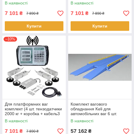
+ Djen Fa A9-Україна Wi-Fi)
м + Djen Fa A9-Україна Wi-Fi)
В наявності
В наявності
7 101
7 101
₴
₴
7 890 ₴
7 890 ₴
Купити
Купити
–10%
Для платформних ваг
Комплект вагового
комплект (4 шт. тензодатчики
обладнання Keli для
2000 кг + коробка + кабель3
автомобільних ваг 6 шт.
м + Djen Fa A9-Україна Wi-Fi)
В наявності
В наявності
7 101
57 162
₴
₴
7 890 ₴