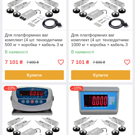
Для платформних ваг
Для платформних ваг
комплект (4 шт. тензодатчики
комплект (4 шт. тензодатчики
500 кг + коробка + кабель 3 м
1000 кг + коробка + кабель 3
+ Keli XK3118T1)
м + Keli XK3118T1)
В наявності
В наявності
7 101
7 101
₴
₴
7 890 ₴
7 890 ₴
Купити
Купити
–10%
–10%