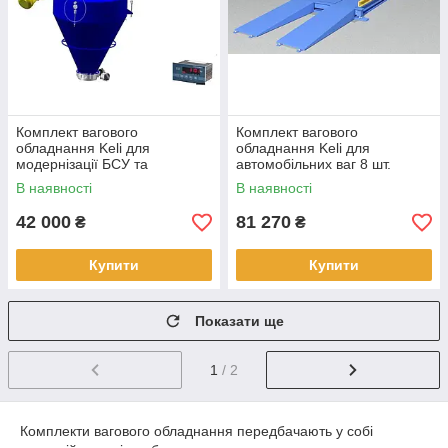
Комплект вагового
Комплект вагового
обладнання Keli для
обладнання Keli для
модернізації БСУ та
автомобільних ваг 8 шт.
дозаторів сипучих матеріалів
В наявності
В наявності
4
42 000
81 270
₴
₴
Купити
Купити
Показати ще
1
/ 2
Комплекти вагового обладнання передбачають у собі