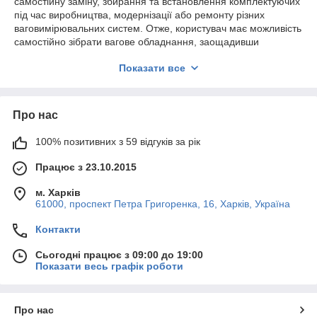
самостійну заміну, збирання та встановлення комплектуючих
під час виробництва, модернізації або ремонту різних
ваговимірювальних систем. Отже, користувач має можливість
самостійно зібрати вагове обладнання, заощадивши
водночас невелику частину власних засобів. У разі потреби
Показати все
повну консультацію зі збирання та інших питань, можна
отримати в наших фахівців, зв'язавшись із ними за
контактними номерами телефонів, розміщеними на
офіційному сайті компанії.
Про нас
Комплектація:
100% позитивних з 59 відгуків за рік
· Ваговистий індикатор (ЖК або LCD) нового покоління;
· 4 герметичні тензометричні датчики з регульованими
Працює з 23.10.2015
ніжками за висотою;
м. Харків
· З'єднувальна коробка;
61000, проспект Петра Григоренка, 16, Харків, Україна
· Морозо-смаковий кабель від 3 метрів.
Контакти
У яких випадках встановлюють комплекти вагового
обладнання:
Сьогодні працює з 09:00 до 19:00
Показати весь графік роботи
· Для поліпшення власної ваговитої техніки. Заміна
комплектуючих на сучасніші моделі з вищою продуктивністю.
· Під час ремонту, якщо є така потреба заміни деталі, що
Про нас
вийшли з ладу, на нову.