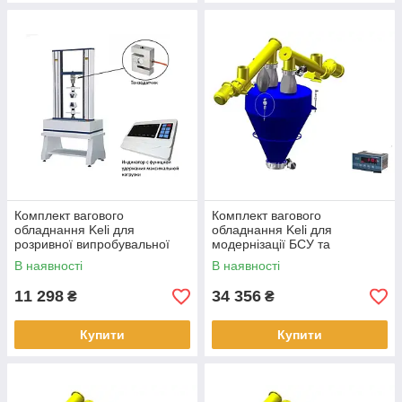
Комплект вагового
Комплект вагового
обладнання Keli для
обладнання Keli для
розривної випробувальної
модернізації БСУ та
машини
дозаторів сипучих матеріалів
В наявності
В наявності
11 298
34 356
₴
₴
Купити
Купити