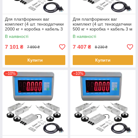
Для платформних ваг
Для платформних ваг
комплект (4 шт. тензодатчики
комплект (4 шт. тензодатчики
2000 кг + коробка + кабель 3
500 кг + коробка + кабель 3 м
м + Keli XK3118T1)
+ T7E)
В наявності
В наявності
7 101
7 407
₴
₴
7 890 ₴
8 230 ₴
Купити
Купити
–10%
–10%