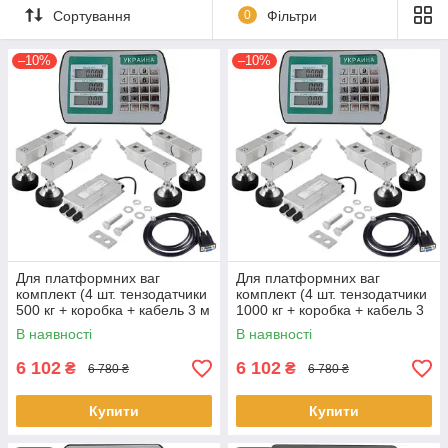
Сортування
0
Фільтри
–10%
–10%
Для платформних ваг
Для платформних ваг
комплект (4 шт. тензодатчики
комплект (4 шт. тензодатчики
500 кг + коробка + кабель 3 м
1000 кг + коробка + кабель 3
+ Djen Fa A9 — Україна)
м + Djen Fa A9 — Україна)
В наявності
В наявності
6 102
6 102
₴
₴
6 780 ₴
6 780 ₴
Купити
Купити