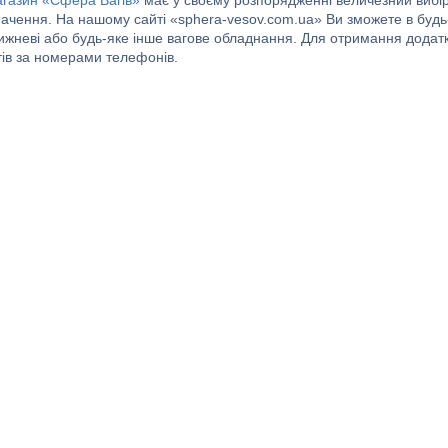
агазин «Сфера Вагів»
має у своєму розпорядженні величезний вибір 
начення. На нашому сайті «sphera-vesov.com.ua» Ви зможете в буд
рижневі або будь-яке інше вагове обладнання. Для отримання додат
тів за номерами телефонів.