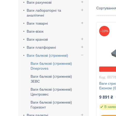
Ваги рахункові
Ваги лабораторні та
аналітичні
Ваги товарні
Ваги-візок
–10%
Ваги кранові
Ваги платформні
Ваги балкові (стрижневі)
Ваги балкові (стрижневі)
Dneproves
Ваги балкові (стрижневі)
0077
ЗЕВС
Ваги стр
Економ (0
Ваги балкові (стрижневі)
Центровес
9 891 ₴
Ваги балкові (стрижневі)
В наяв
Горизонт
Ваги палетні