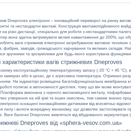
еві Dneproves електронні – інноваційний переворот на ринку вагов
итні та нестандартні вантажі. Конструкція вантажопідйомного майда
я на різні дистанції, спеціально для роботи з нестандартними пал
Тепер вона здатна витримувати великі навантаження до 200%, що об
і роблять ваги стрижневі електронні затребуваною ваговою технікою
в, фабрик, заводів, громадського харчування та великих складів. 
ися зручними та зрозумілими для будь-якого користувача функціями
і характеристики вагів стрижневих Dneproves
сокому експлуатаційному температурному запасу (-20 °C + 45 °C), в
х камерах або в цехах, де є агресивна температура. Отримані резу
уванням. На індикаторі розміщена багатофункціональна мембранна к
 роботі полягає в автономності дисплея, тому що він може монтуват
 Платформа виконана з чорного високоміцного металу, пофарбова
ює утворення на ній іржі та інших окислень, тим самим значно про
лектронні оснащені інноваційними датчиками від всесвітньо відомог
я пилу і вологи всередину механізму, що дозволяє застосовувати пр
. Ваги балочні Dneproves живляться від вбудованого акумулятора (
рижневі Dneproves від «sphera-vesov.com.ua»