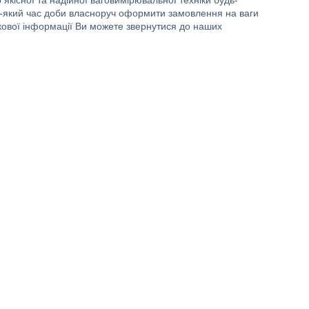
якісної та надійної ваговимірювальної техніки будь-
ь-який час доби власноруч оформити замовлення на ваги
кової інформації Ви можете звернутися до наших