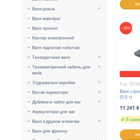
К
Ваги-рокла
Ваги ювелірні
Ваги кухонні
–10%
Кантер електронний
Ваги підлогові побутові
Тензодатчики ваги
Тензометричний кабель для
вагів
З'єднувальні коробки
0078
Ваги стр
Вагові індикатори
(0,5 т)
Дублюючі табло для ваг
11 241 ₴
Акумулятори для ваг
В наяв
Ваги з друком етикетки
Ваги для фреону
К