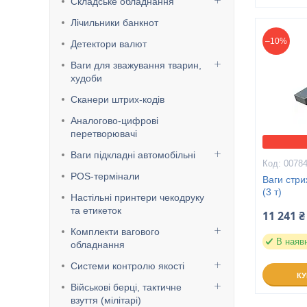
Складське обладнання
Лічильники банкнот
–10%
Детектори валют
Ваги для зважування тварин,
худоби
Сканери штрих-кодів
Аналогово-цифрові
перетворювачі
Ваги підкладні автомобільні
0078
POS-термінали
Ваги стр
(3 т)
Настільні принтери чекодруку
та етикеток
11 241 ₴
Комплекти вагового
В наяв
обладнання
Системи контролю якості
К
Військові берці, тактичне
взуття (мілітарі)