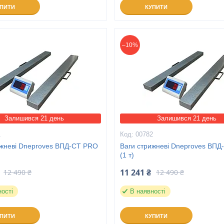
УПИТИ
КУПИТИ
–10%
Залишився 21 день
Залишився 21 день
1
00782
ижневі Dneproves ВПД-СТ PRO
Ваги стрижневі Dneproves ВП
(1 т)
11 241 ₴
12 490 ₴
12 490 ₴
ності
В наявності
УПИТИ
КУПИТИ