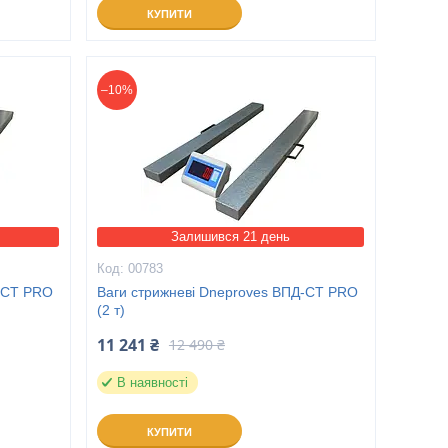
КУПИТИ
–10%
Залишився 21 день
00783
Д-СТ PRO
Ваги стрижневі Dneproves ВПД-СТ PRO
(2 т)
11 241 ₴
12 490 ₴
В наявності
КУПИТИ