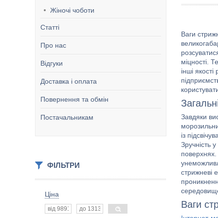
Жіночі чоботи
Статті
Ваги стрижн
великогабар
Про нас
розсуватис
міцності. 
Відгуки
інші якост
підприємст
Доставка і оплата
користуват
Повернення та обмін
Загальн
Завдяки ви
Постачальникам
морозильни
із підсвіч
Зручність у
поверхнях.
унеможливл
ФІЛЬТРИ
стрижневі е
проникненн
середовище
Ціна
Ваги ст