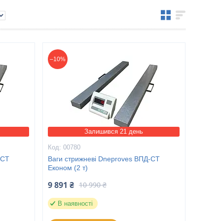
–10%
Залишився 21 день
00780
-СТ
Ваги стрижневі Dneproves ВПД-СТ
Економ (2 т)
9 891 ₴
10 990 ₴
В наявності