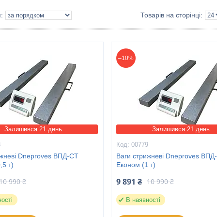
–10%
Залишився 21 день
Залишився 21 день
8
00779
ижневі Dneproves ВПД-СТ
Ваги стрижневі Dneproves ВПД
,5 т)
Економ (1 т)
9 891 ₴
10 990 ₴
10 990 ₴
ності
В наявності