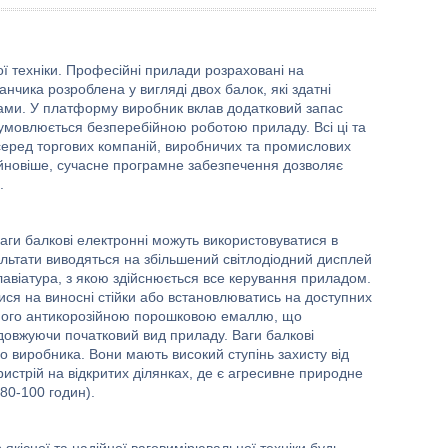
ої техніки. Професійні прилади розраховані на
нчика розроблена у вигляді двох балок, які здатні
етами. У платформу виробник вклав додатковий запас
умовлюється безперебійною роботою приладу. Всі ці та
 серед торгових компаній, виробничих та промислових
Найновіше, сучасне програмне забезпечення дозволяє
.
аги балкові електронні можуть використовуватися в
льтати виводяться на збільшений світлодіодний дисплей
лавіатура, з якою здійснюється все керування приладом.
ися на виносні стійки або встановлюватись на доступних
ного антикорозійною порошковою емаллю, що
довжуючи початковий вид приладу. Ваги балкові
о виробника. Вони мають високий ступінь захисту від
истрій на відкритих ділянках, де є агресивне природне
80-100 годин).