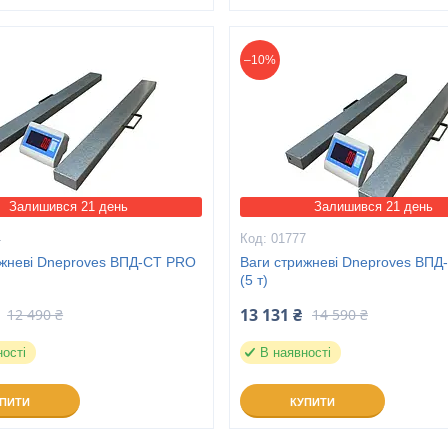
–10%
Залишився 21 день
Залишився 21 день
4
01777
ижневі Dneproves ВПД-СТ PRO
Ваги стрижневі Dneproves ВП
(5 т)
13 131 ₴
12 490 ₴
14 590 ₴
ності
В наявності
УПИТИ
КУПИТИ