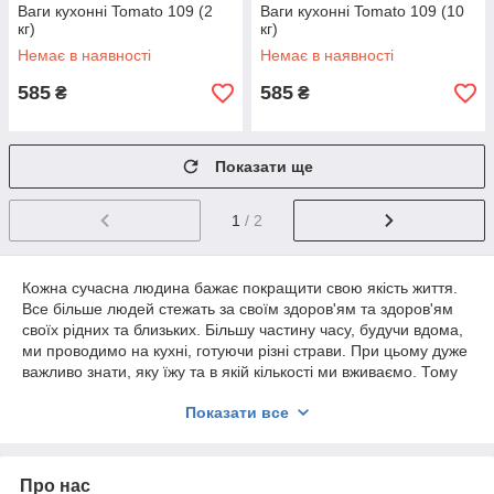
Ваги кухонні Tomato 109 (2
Ваги кухонні Tomato 109 (10
кг)
кг)
Немає в наявності
Немає в наявності
585
585
₴
₴
Показати ще
1
/ 2
Кожна сучасна людина бажає покращити свою якість життя.
Все більше людей стежать за своїм здоров'ям та здоров'ям
своїх рідних та близьких. Більшу частину часу, будучи вдома,
ми проводимо на кухні, готуючи різні страви. При цьому дуже
важливо знати, яку їжу та в якій кількості ми вживаємо. Тому
що саме цей фактор відбивається на стані нашого здоров'я.
Показати все
Але відміряти потрібну кількість інгредієнтів, що входять до
складу рецепту на око практично неможливо. Для цього
знадобляться надійні, високоточні, якісні кухонні ваги.
Про нас
Наш інтернет магазин вже не перший рік займається