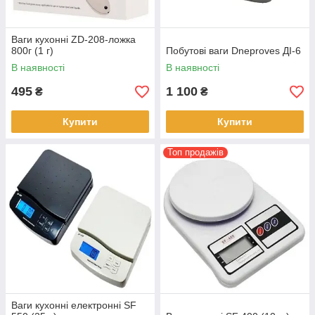
Ваги кухонні ZD-208-ложка
800г (1 г)
Побутові ваги Dneproves ДІ-6
В наявності
В наявності
495
1 100
₴
₴
Купити
Купити
Топ продажів
Ваги кухонні електронні SF