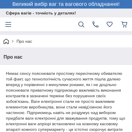
Великий вибір ваг та вагового обладнання!
Сфера вагів - точність у деталях!
Про нас
Про нас
Немає сенсу пояснювати простому пересічному обивателю
той факт, що технологічність сучасного життя пішла далеко
вперед у порівнянні з минулими роками, як і не доцільно
пояснювати приватному підприємцю важливість виконання
контрактів в зазначені терміни без порушення своїх
зобов'язань. Ваги електронні стали не просто важливим
елементом виробництва, вони стали невід'ємною його
частиною. Підприємець навіть не роздумує над вибором
придбати ваги електронні для зважування продуктів, тому що
електронні ваги апріорі встановлені на кожному касовому
апараті кожного супермаркету - це істотно скорочує витрати