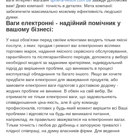
вам! Девіз компанії: точність в деталях. Мета компанії:
забезпечити максимально можливу ефективність людської
думки.
Ваги електронні - надійний помічник у
вашому бізнесі:
У наші обов'язки перед своїми клієнтами входять тільки якісні
послуги, з яких: продаж і ремонт ваг електронних всіляких
торгових марок, надання якісного сервісного обслуговування,
гарантійного та післягарантійного періодів, допомога у виборі
необхідної моделі за заданими критеріями, індивідуальний
підхід до вирішення проблем, що виникають в процесі
експлуатації обладнання та багато іншого. Якщо ви хочете
придбати ваги електронні для зважування продуктів, або
замовити електронні ваги підлогові з доставкою додому -
жодних проблем не виникне. В обмін на свій вибір, Ви
отримаєте не тільки електронні ваги, що задовольняють
співвідношення ціна-якість, але й цілу команду
професіоналів, готових у будь-який момент вирішити всі Ваші
проблеми і відповісти на будь-які виникаючі питання,
наприклад: як правильно зважуватися на електронних вагах.
Тільки точність і любов до дрібниць є запорукою тривалої і
плідної співпраці, на думку власників фірми. Для ведення