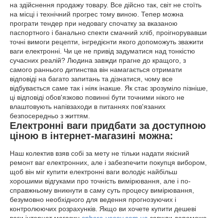
на здійснення продажу товару. Все дійсно так, світ не стоїть
на місці і технічний прогрес тому виною. Тепер можна
програти тендер при недовагу спочатку за вказаною
паспортного і банально спекти смачний хліб, проігнорувавши
точні вимоги рецепти, інгредієнти якого допоможуть зважити
ваги електронні. Чи це не привід задуматися над тонкістю
сучасних реалій? Людина завжди прагне до кращого, з
самого раннього дитинства він намагається отримати
відповіді на багато запитань та дізнатися, чому все
відбувається саме так і ніяк інакше. Як стає зрозуміло пізніше,
ці відповіді обов'язково повинні бути точними нікого не
влаштовують напівзаходи в питаннях пов'язаних
безпосередньо з життям.
Електронні ваги придбати за доступною
ціною в інтернет-магазині можна:
Наш колектив взяв собі за мету не тільки надати якісний
ремонт ваг електронних, але і забезпечити покупця вибором,
щоб він міг купити електронні ваги володіє найбільш
хорошими відгуками про точність вимірювання, але і по-
справжньому вникнути в саму суть процесу вимірювання,
безумовно необхідного для ведення прогнозуючих і
контролюючих розрахунків. Якщо ви хочете купити дешеві
ваги інтернет магазин
sphera-vesov.com.ua
завжди допоможе