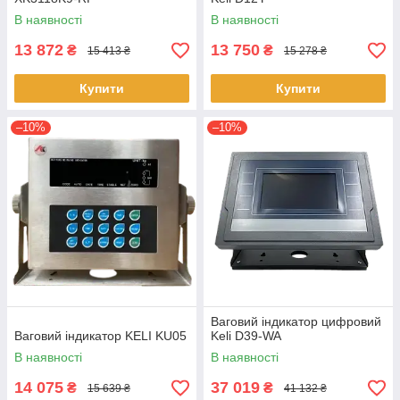
В наявності
В наявності
13 872
13 750
₴
₴
15 413 ₴
15 278 ₴
Купити
Купити
–10%
–10%
Ваговий індикатор цифровий
Ваговий індикатор KELI KU05
Keli D39-WA
В наявності
В наявності
14 075
37 019
₴
₴
15 639 ₴
41 132 ₴