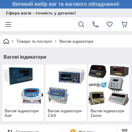
Великий вибір ваг та вагового обладнання!
Сфера вагів - точність у деталях!
Товари та послуги
Вагові індикатори
Вагові індикатори
Вагові індикатори
Вагові індикатори
Вагові індикатори
Keli
CAS
Zemic
Сортування
0
Фільтри