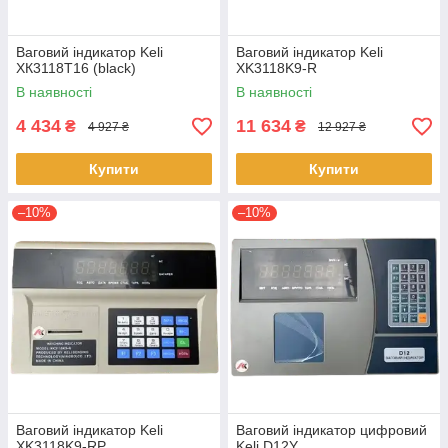
Ваговий індикатор Keli
Ваговий індикатор Keli
ХК3118Т16 (black)
XK3118K9-R
В наявності
В наявності
4 434
11 634
₴
₴
4 927 ₴
12 927 ₴
Купити
Купити
–10%
–10%
Ваговий індикатор Keli
Ваговий індикатор цифровий
XK3118K9-RP
Keli D12Y