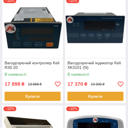
–10%
–10%
Вагодозуючий контролер Keli
Вагодозуючий індикатор Keli
R30.20
XK3101 (N)
В наявності
В наявності
17 899
17 370
₴
₴
19 888 ₴
19 300 ₴
Купити
Купити
–10%
–10%