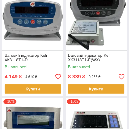
Ваговий індикатор Keli
Ваговий індикатор Keli
ХК3118Т1-D
ХК3118Т1-F(WX)
В наявності
В наявності
4 149
8 339
₴
₴
4 610 ₴
9 266 ₴
Купити
Купити
–10%
–10%