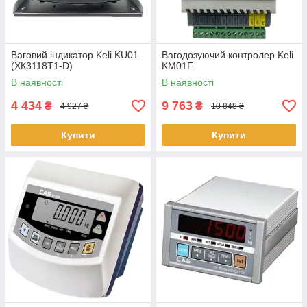
Ваговий індикатор Keli KU01
Вагодозуючий контролер Keli
(XК3118T1-D)
KM01F
В наявності
В наявності
4 434
9 763
₴
₴
4 927 ₴
10 848 ₴
Купити
Купити