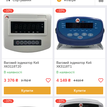
–10%
–10%
Ваговий індикатор Keli
Ваговий індикатор Keli
ХК3118Т20
ХК3118Т1
В наявності
В наявності
3 376
4 149
₴
₴
3 752 ₴
4 610 ₴
Купити
Купити
–10%
–10%