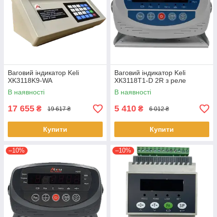
Ваговий індикатор Keli
Ваговий індикатор Keli
XK3118K9-WA
XК3118T1-D 2R з реле
В наявності
В наявності
17 655
5 410
₴
₴
19 617 ₴
6 012 ₴
Купити
Купити
–10%
–10%