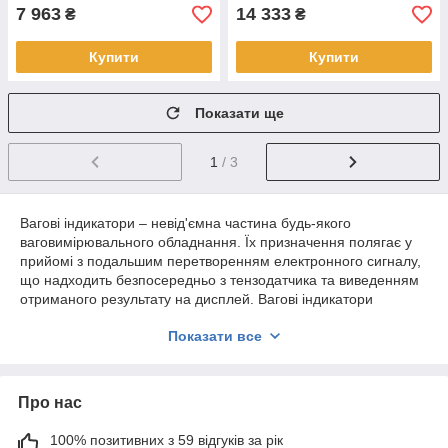
7 963
14 333
₴
₴
Купити
Купити
Показати ще
1
/ 3
Вагові індикатори – невід'ємна частина будь-якого
ваговимірювального обладнання. Їх призначення полягає у
прийомі з подальшим перетворенням електронного сигналу,
що надходить безпосередньо з тензодатчика та виведенням
отриманого результату на дисплей. Вагові індикатори
використовуються у виробництві палетних, балкових,
Показати все
підлогових та товарних ваг, а також інших вагових приладів.
Дані пристрої активно використовують у різних
підприємствах, промисловостях, торгово-оптових складах, у
комерційних цілях та інших сферах діяльності. На
Про нас
сьогоднішній день на ринку ваговимірювальної техніки можна
зустріти різноманітні вагові термінали від перевірених
100% позитивних з 59 відгуків за рік