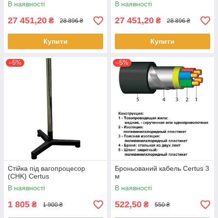
В наявності
В наявності
27 451,20
27 451,20
₴
₴
28 896 ₴
28 896 ₴
Купити
Купити
–5%
–5%
Стійка під вагопроцесор
Броньований кабель Certus 3
(CHK) Certus
м
В наявності
В наявності
1 805
522,50
₴
₴
1 900 ₴
550 ₴