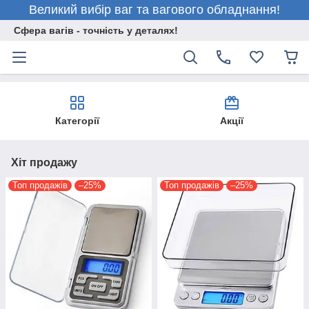
Великий вибір ваг та вагового обладнання!
Сфера вагів - точність у деталях!
Категорії
Акції
Хіт продажу
Топ продажів
–25%
Топ продажів
–25%