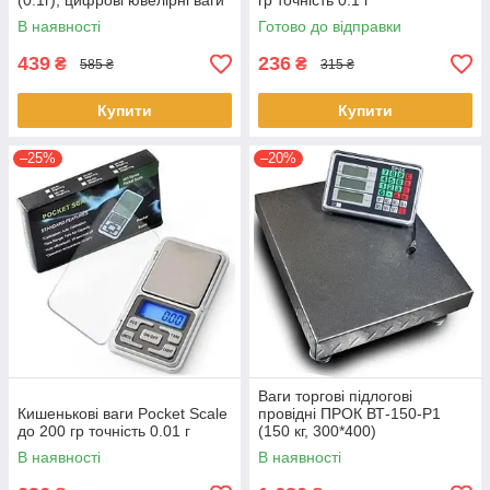
(0.1г), цифрові ювелірні ваги
гр точність 0.1 г
В наявності
Готово до відправки
439
236
₴
₴
585 ₴
315 ₴
Купити
Купити
–25%
–20%
Ваги торгові підлогові
Кишенькові ваги Pocket Scale
провідні ПРОК ВТ-150-Р1
до 200 гр точність 0.01 г
(150 кг, 300*400)
В наявності
В наявності