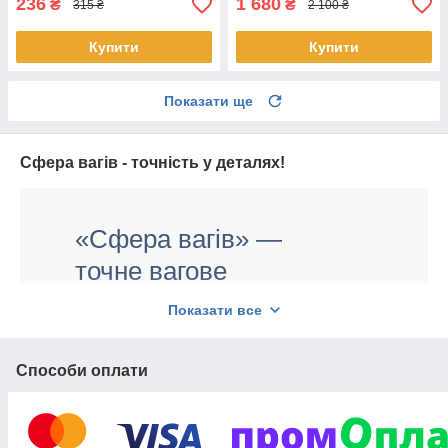
236
1 680
₴
₴
315 ₴
2 100 ₴
Купити
Купити
Показати ще
Сфера вагів - точність у деталях!
«Сфера вагів» —
точне вагове
обладнання за
Показати все
оптовими цінами
Способи оплати
2 000
Більше
моделей вагів і
оригінальних запчастин до них!