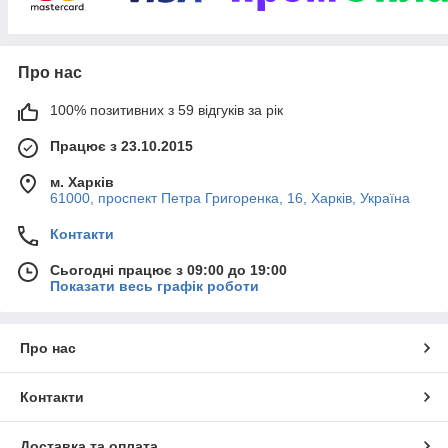
Всі види ваг в одному магазині! Сотні пропозицій
після перевірки і калібрування, сертифіковані в
Україні, з дозволами від метрологічної служби.
Про нас
Гарантуємо наявність та виконання гарантій,
100% позитивних з 59 відгуків за рік
найнижчу в Україні ціну та швидку доставку в
Працює з 23.10.2015
регіони популярними перевізниками.
м. Харків
61000, проспект Петра Григоренка, 16, Харків, Україна
До вибору вагів!
Контакти
Сьогодні працює з 09:00 до 19:00
Рекомендуємо електронні ваги для
Показати весь графік роботи
точного зважування
Про нас
Контакти
Доставка та оплата