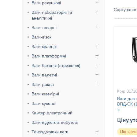
Ваги рахункові
Ваги лабораторні та
аналітичні
Ваги товарні
Ваги-візок
Ваги кранові
Ваги платформні
Ваги балкові (стрижневі)
Ваги палетні
Ваги-рокла
0171
Ваги ювелірні
Ваги для
Ваги кухонні
ВПД-СК (1
т
Кантер електронний
Ціну у
Ваги підлогові побутові
Тензодатчики ваги
Під замо