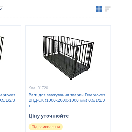
01720
neproves
Ваги для зважування тварин Dneproves
.5/1/2/3
ВПД-СК (1000х2000х1000 мм) 0.5/1/2/3
т
Ціну уточнюйте
Під замовлення