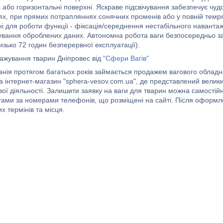
 або горизонтальні поверхні. Яскраве підсвічування забезпечує чуд
х, при прямих потрапляннях сонячних променів або у повній темря
ні для роботи функції - фіксація/середнення нестабільного навант
ування оброблених даних. Автономна робота ваги безпосередньо за
изько 72 годин безперервної експлуатації).
важування тварин Дніпровес від
"Сфери Вагів"
нія протягом багатьох років займається продажем вагового обладнан
а інтернет-магазин "sphera-vesov.com.ua", де представлений великий
вої діяльності. Залишити заявку на ваги для тварин можна самості
тами за номерами телефонів, що розміщені на сайті. Після оформ
 термінів та місця.