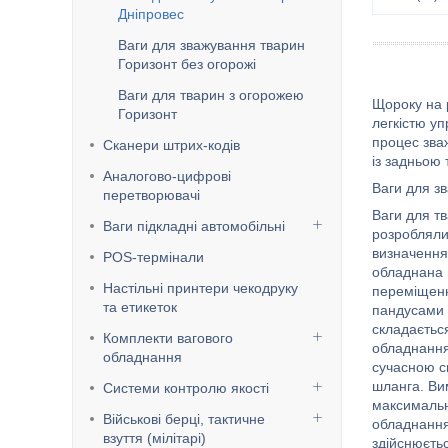
Дніпровес
Ваги для зважування тварин
Горизонт без огорожі
Ваги для тварин з огорожею
Щороку на 
Горизонт
легкістю у
процес зва
Сканери штрих-кодів
із задньою
Аналогово-цифрові
Ваги для з
перетворювачі
Ваги для т
Ваги підкладні автомобільні
розробляли
визначення 
POS-термінали
обладнана ґ
Настільні принтери чекодруку
переміщенн
та етикеток
пандусами 
складаєтьс
Комплекти вагового
обладнання
обладнання
сучасною с
шланга. Ви
Системи контролю якості
максимальн
Військові берці, тактичне
обладнання
взуття (мілітарі)
здійснюєть