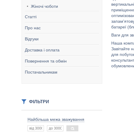
вертикальні
Жіночі чоботи
приміщення
оптимізова
Статті
запам'ятов
батареї (бл
Про нас
Ваги для з
Відгуки
Наша компа
Завітайте н
Доставка і оплата
для побуто
консультан
Повернення та обмін
обумовлених
Постачальникам
ФІЛЬТРИ
Найбільша межа зважування