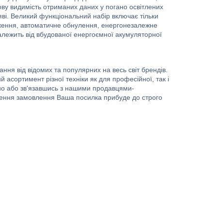
ову видимість отриманих даних у погано освітлених
ві. Великий функціональний набір включає тільки
аження, автоматичне обнулення, енергонезалежне
лежить від вбудованої енергоємної акумуляторної
ня від відомих та популярних на весь світ брендів.
 асортимент різної техніки як для професійної, так і
йно або зв'язавшись з нашими продавцями-
лення замовлення Ваша посилка прибуде до строго