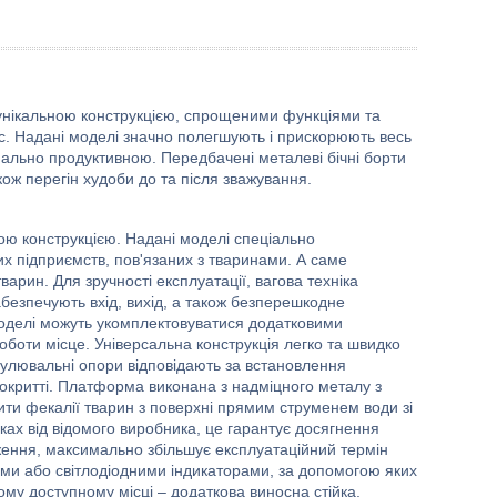
ю унікальною конструкцією, спрощеними функціями та
ес. Надані моделі значно полегшують і прискорюють весь
ально продуктивною. Передбачені металеві бічні борти
ож перегін худоби до та після зважування.
ою конструкцією. Надані моделі спеціально
их підприємств, пов'язаних з тваринами. А саме
тварин. Для зручності експлуатації, вагова техніка
абезпечують вхід, вихід, а також безперешкодне
моделі можуть укомплектовуватися додатковими
оти місце. Універсальна конструкція легко та швидко
гулювальні опори відповідають за встановлення
окритті. Платформа виконана з надміцного металу з
ти фекалії тварин з поверхні прямим струменем води зі
ах від відомого виробника, це гарантує досягнення
ження, максимально збільшує експлуатаційний термін
ими або світлодіодними індикаторами, за допомогою яких
му доступному місці – додаткова виносна стійка,