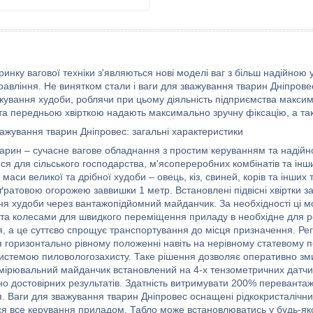
ринку вагової техніки з'являються нові моделі ваг з більш надійно
правління. Не винятком стали і ваги для зважування тварин Дніпров
жування худоби, роблячи при цьому діяльність підприємства максим
 та передньою хвірткою надають максимально зручну фіксацію, а так
важування тварин Дніпровес: загальні характеристики
варин – сучасне вагове обладнання з простим керуванням та надійн
ся для сільського господарства, м'ясопереробних комбінатів та інш
маси великої та дрібної худоби – овець, кіз, свиней, корів та інших 
ратовою огорожею заввишки 1 метр. Встановлені підвісні хвіртки з
я худоби через вантажопідйомний майданчик. За необхідності ці 
та колесами для швидкого переміщення приладу в необхідне для роб
я, а це суттєво спрощує транспортування до місця призначення. Ре
 горизонтально рівному положенні навіть на нерівному статевому п
истемою пиловологозахисту. Таке рішення дозволяє оперативно зми
мірювальний майданчик встановлений на 4-х тензометричних датчик
о достовірних результатів. Здатність витримувати 200% переванта
. Ваги для зважування тварин Дніпровес оснащені рідкокристалічн
ся все керування приладом. Табло може встановлюватись у будь-яко