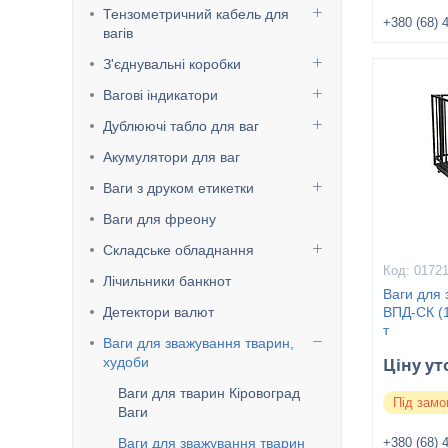
Тензометричний кабель для
+380 (68) 
вагів
З'єднувальні коробки
Вагові індикатори
Дублюючі табло для ваг
Акумулятори для ваг
Ваги з друком етикетки
Ваги для фреону
Складське обладнання
0172
Лічильники банкнот
Ваги для
Детектори валют
ВПД-СК (1
т
Ваги для зважування тварин,
худоби
Ціну у
Ваги для тварин Кіровоград
Під замо
Ваги
Ваги для зважування тварин
+380 (68) 