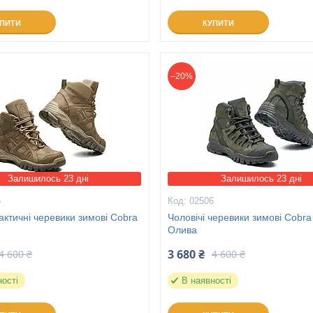
УПИТИ
КУПИТИ
–20%
Залишилось 23 дні
Залишилось 23 дні
5
02506
тактичні черевики зимові Cobra
Чоловічі черевики зимові Cobra
Олива
3 680 ₴
4 600 ₴
4 600 ₴
ності
В наявності