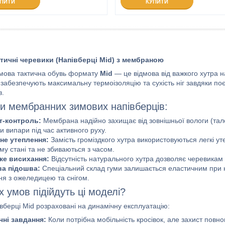
УПИТИ
КУПИТИ
тичні черевики (Напівберці Mid) з мембраною
мова тактична обувь формату
Mid
— це відмова від важкого хутра на 
 забезпечують максимальну термоізоляцію та сухість ніг завдяки п
в.
и мембранних зимових напівберців:
т-контроль:
Мембрана надійно захищає від зовнішньої вологи (талог
и випари під час активного руху.
не утеплення:
Замість громіздкого хутра використовуються легкі уте
му стані та не збиваються з часом.
е висихання:
Відсутність натурального хутра дозволяє черевикам
а підошва:
Спеціальний склад гуми залишається еластичним при н
ня з ожеледицею та снігом.
х умов підійдуть ці моделі?
вберці Mid розраховані на динамічну експлуатацію:
чні завдання:
Коли потрібна мобільність кросівок, але захист повно