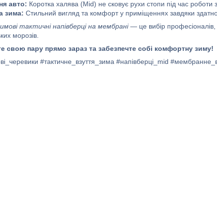
ня авто:
Коротка халява (Mid) не сковує рухи стопи під час роботи 
а зима:
Стильний вигляд та комфорт у приміщеннях завдяки здатно
зимові тактичні напівберці на мембрані
— це вибір професіоналів, я
ьких морозів.
е свою пару прямо зараз та забезпечте собі комфортну зиму!
ові_черевики #тактичне_взуття_зима #напівберці_mid #мембранне_в