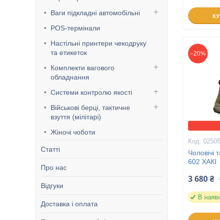
Ваги підкладні автомобільні
К
POS-термінали
Настільні принтери чекодруку
та етикеток
–20%
Комплекти вагового
обладнання
Системи контролю якості
Військові берці, тактичне
взуття (мілітарі)
Жіночі чоботи
0250
Статті
Чоловічі 
602 ХАКІ
Про нас
3 680 ₴
Відгуки
В наяв
Доставка і оплата