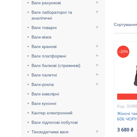
Ваги рахункові
Ваги лабораторні та
аналітичні
Ваги товарні
Ваги-візок
Ваги кранові
–20%
Ваги платформні
Ваги балкові (стрижневі)
Ваги палетні
Ваги-рокла
Ваги ювелірні
Ваги кухонні
0249
Кантер електронний
Жіночі та
606 ЧОРН
Ваги підлогові побутові
3 680 ₴
Тензодатчики ваги