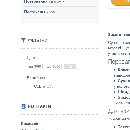
Повернення та обмін
К
Постачальникам
Зимові так
ФІЛЬТРИ
Сучасна зи
моделі, що
утеплювачі
Ціна
Переваг
Кліма
відводяч
Виробник
Сучас
Cobra
135
у волого
Швидк
Зимов
зчеплен
КОНТАКТИ
Для яки
Зимові напі
Такти