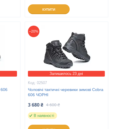
КУПИТИ
–20%
Залишилось 23 дні
02507
 606
Чоловічі тактичні черевики зимові Cobra
606 ЧОРНІ
3 680 ₴
4 600 ₴
В наявності