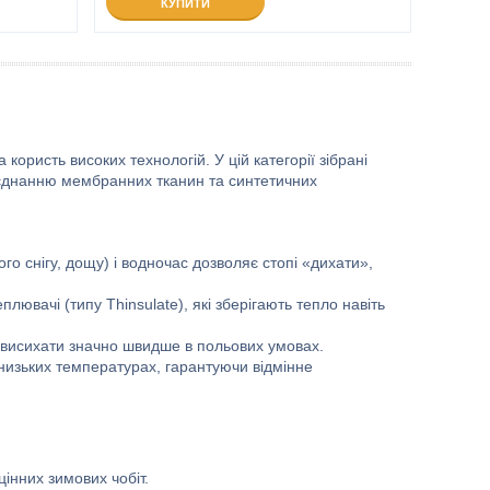
КУПИТИ
користь високих технологій. У цій категорії зібрані
оєднанню мембранних тканин та синтетичних
о снігу, дощу) і водночас дозволяє стопі «дихати»,
плювачі (типу Thinsulate), які зберігають тепло навіть
 висихати значно швидше в польових умовах.
изьких температурах, гарантуючи відмінне
цінних зимових чобіт.