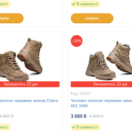
ності
В наявності
УПИТИ
КУПИТИ
–20%
Залишилось 23 дні
Залишилось 23 дні
5
02503
тактичні черевики зимові Cobra
Чоловічі тактичні черевики зим
601 ХАКІ
3 680 ₴
4 600 ₴
4 600 ₴
ності
В наявності