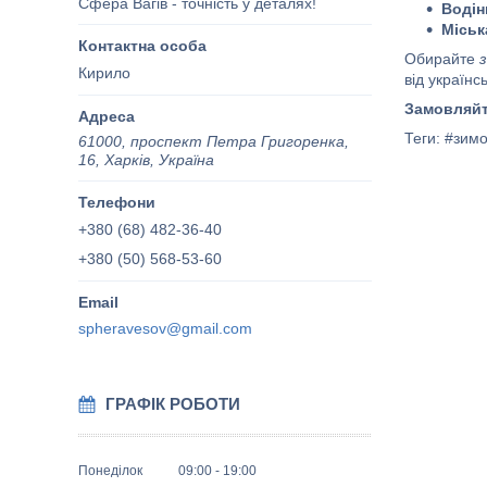
Сфера Вагів - точність у деталях!
Водін
Міськ
Обирайте
Кирило
від українс
Замовляйт
Теги: #зим
61000, проспект Петра Григоренка,
16, Харків, Україна
+380 (68) 482-36-40
+380 (50) 568-53-60
spheravesov@gmail.com
ГРАФІК РОБОТИ
Понеділок
09:00
19:00