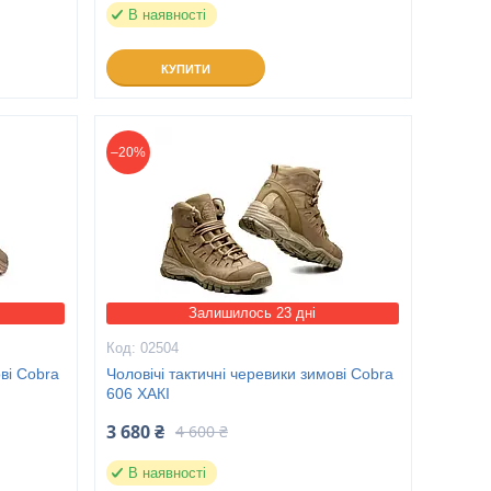
В наявності
КУПИТИ
–20%
Залишилось 23 дні
02504
ові Cobra
Чоловічі тактичні черевики зимові Cobra
606 ХАКІ
3 680 ₴
4 600 ₴
В наявності