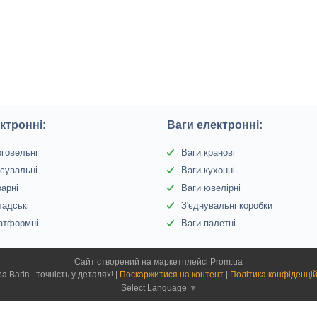
ктронні:
Ваги електронні:
рговельні
Ваги кранові
сувальні
Ваги кухонні
варні
Ваги ювелірні
ладські
З'єднувальні коробки
атформні
Ваги палетні
Сайт створений на маркетплейсі
Prom.ua
Сфера Вагів - точність у деталях! |
Поскаржитися на контент
|
Політика конфіденцій
Select Language
▼