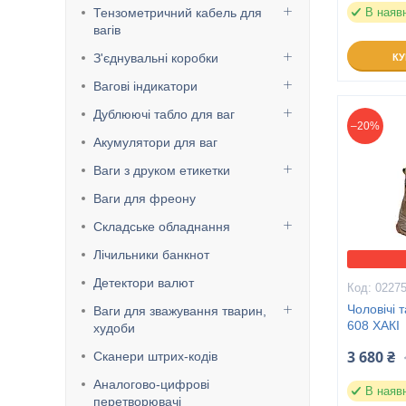
Тензометричний кабель для
В наяв
вагів
З'єднувальні коробки
К
Вагові індикатори
Дублюючі табло для ваг
–20%
Акумулятори для ваг
Ваги з друком етикетки
Ваги для фреону
Складське обладнання
Лічильники банкнот
Детектори валют
0227
Чоловічі 
Ваги для зважування тварин,
608 ХАКІ
худоби
3 680 ₴
Сканери штрих-кодів
Аналогово-цифрові
В наяв
перетворювачі