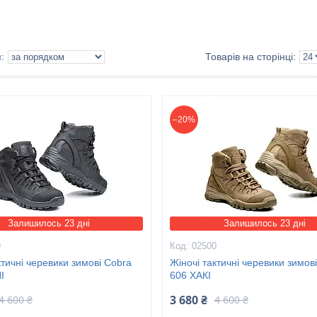
–20%
Залишилось 23 дні
Залишилось 23 дні
9
02500
ктичні черевики зимові Cobra
Жіночі тактичні черевики зимов
І
606 ХАКІ
3 680 ₴
4 600 ₴
4 600 ₴