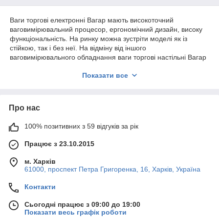
Ваги торгові електронні Вагар мають високоточний
ваговимірювальний процесор, ергономічний дизайн, високу
функціональність. На ринку можна зустріти моделі як із
стійкою, так і без неї. На відміну від іншого
ваговимірювального обладнання ваги торгові настільні Вагар
можуть похвалитися своєю плоскою формою. Завдяки якій
Показати все
прилад зручніше експлуатувати і транспортувати.
Вантажопідйомність вагів може бути 6, 15, 30 кг, а похибка
при зважуванні від 1 до 50 грам. Ваги торгові електронні
мають великий попит у комерційній, виробничій, промисловій
Про нас
діяльності, а також на торговельно-оптових складах,
торговельних ділянках, у сільському господарстві. Дані
100% позитивних з 59 відгуків за рік
прилади ідеально підходять для визначення маси та
фасування рідких, сипучих та твердих груп товарів. Ваш
Працює з 23.10.2015
бізнес з вагами торговими Вагар стане перспективнішим і
надійнішим.
м. Харків
61000, проспект Петра Григоренка, 16, Харків, Україна
Характеристики торгових настільних вагів Вагар 6, 15,
30 кг:
Контакти
Виробники ваговимірювального обладнання передбачили
збільшені рідкокристалічні дисплеї з підсвічуванням. Це дає
Сьогодні працює з 09:00 до 19:00
Показати весь графік роботи
можливість оператору переглядати результати зважування у