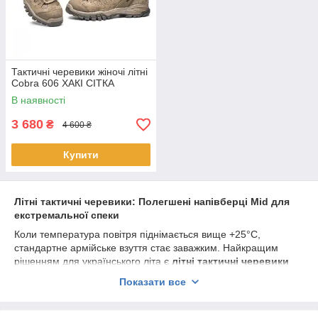
Тактичні черевики жіночі літні
Cobra 606 ХАКІ СІТКА
В наявності
3 680
₴
4 600 ₴
Купити
Літні тактичні черевики: Полегшені напівберці Mid для
екстремальної спеки
Коли температура повітря піднімається вище +25°C,
стандартне армійське взуття стає заважким. Найкращим
рішенням для українського літа є
літні тактичні черевики
формату
Mid (напівберці)
. Це взуття спеціально розроблене
Показати все
для тривалого носіння в умовах високих температур,
забезпечуючи комфорт спортивного кросівка та витривалість
професійного тактичного спорядження.