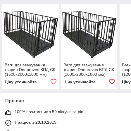
Ваги для зважування
Ваги для зважування
Ваги
тварин Dneproves ВПД-СК
тварин Dneproves ВПД-СК
твар
(1500х2000х1000 мм)
(1000х2000х1000 мм)
(120
0.5/1/2/3 т
0.5/1/2/3 т
0.5/1
Ціну уточнюйте
Ціну уточнюйте
Цін
Про нас
100% позитивних з 59 відгуків за рік
Працює з 23.10.2015