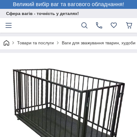
Великий вибір ваг та вагового обладнання!
Сфера вагів - точність у деталях!
Товари та послуги
Ваги для зважування тварин, худоби