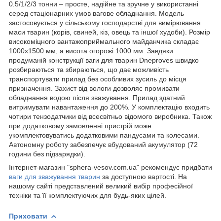
0.5/1/2/3 тонни – просте, надійне та зручне у використанні
серед стаціонарних умов вагове обладнання. Модель
застосовується у сільському господарстві для вимірювання
маси тварин (корів, свиней, кіз, овець та іншої худоби). Розмір
високоміцного вантажоприймального майданчика складає
1000х1500 мм, а висота огорожі 1000 мм. Завдяки
продуманій конструкції ваги для тварин Dneproves швидко
розбираються та збираються, що дає можливість
транспортувати прилад без особливих зусиль до місця
призначення. Захист від вологи дозволяє промивати
обладнання водою після зважування. Прилад здатний
витримувати навантаження до 200%. У комплектацію входить
чотири тензодатчики від всесвітньо відомого виробника. Також
при додатковому замовленні пристрій може
укомплектовуватись додатковими пандусами та колесами.
Автономну роботу забезпечує вбудований акумулятор (72
години без підзарядки).
Інтернет-магазин "sphera-vesov.com.ua" рекомендує придбати
ваги для зважування тварин
за доступною вартості. На
нашому сайті представлений великий вибір професійної
техніки та її комплектуючих для будь-яких цілей.
Приховати