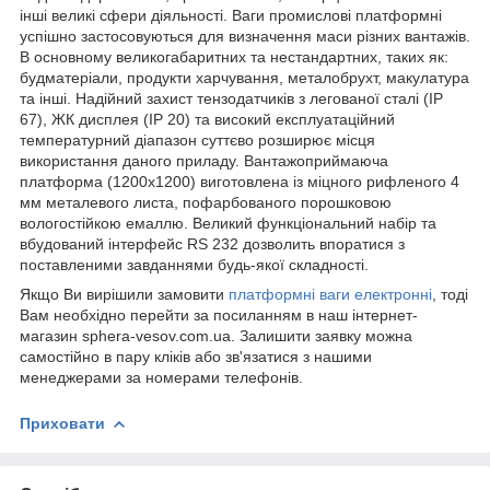
інші великі сфери діяльності. Ваги промислові платформні
успішно застосовуються для визначення маси різних вантажів.
В основному великогабаритних та нестандартних, таких як:
будматеріали, продукти харчування, металобрухт, макулатура
та інші. Надійний захист тензодатчиків з легованої сталі (IP
67), ЖК дисплея (IP 20) та високий експлуатаційний
температурний діапазон суттєво розширює місця
використання даного приладу. Вантажоприймаюча
платформа (1200х1200) виготовлена ​​із міцного рифленого 4
мм металевого листа, пофарбованого порошковою
вологостійкою емаллю. Великий функціональний набір та
вбудований інтерфейс RS 232 дозволить впоратися з
поставленими завданнями будь-якої складності.
Якщо Ви вирішили замовити
платформні ваги електронні
, тоді
Вам необхідно перейти за посиланням в наш інтернет-
магазин sphera-vesov.com.ua. Залишити заявку можна
самостійно в пару кліків або зв'язатися з нашими
менеджерами за номерами телефонів.
Приховати