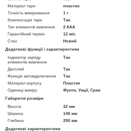
Матеріал тари
пластик
Точність вимірювання
1 г
Компенсація тари
Так
Тип елементів живлення
2 AAA
Гарантійний термін
12 міс
Стан
Новий
Додаткові функції і характеристики
Індикатор заряду
Так
елементів живлення
Дисплей
Так
Функція автовідключення
Так
Матеріал корпусу
Пластик
Одиниці виміру
Фунти, Унції, Грам
Габаритні розміри
Висота
32 мм
Ширина
140 мм
Глибина
200 мм
Додаткові характеристики