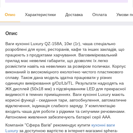
Опис
Характеристики
Доставка
Оплата
Умови п
Опис
Ваги кухонні Luxury QZ-158A, 10кг (1г), чаша спеціально
розроблені для кухні, ресторанів, кафе та інших закладів, що
працюють з продуктами харчування. Ваговимірювальний
прилад має невеликі габарити, що дозволяє їх легко
розмістити навіть на невеликих за розміром поличках. Корпус
виконаний із високоміцного екологічно чистого пластикового
сплаву. Також дана модель здатна працювати у різних
одиницях вимірювання g/Oz/Lb/TL. Результати надходять на
ЖК дисплей (50х18 мм) з підсвічуванням LED для прекрасної
видимості в темних приміщеннях. Ваги кухонні Luxury мають
корисні функції - скидання тари, автообнулення, автоматичне
відключення, індикація слабкого заряду. У комплектацію
входить чаша для роботи з рідкими та сипучими речовинами.
Автономне живлення забезпечують батареї серії ААА.
Компанія "Сфера Вагів" рекомендує купити
кухонні ваги
Luxury
за доступною вартістю в інтернет-магазині sphera-