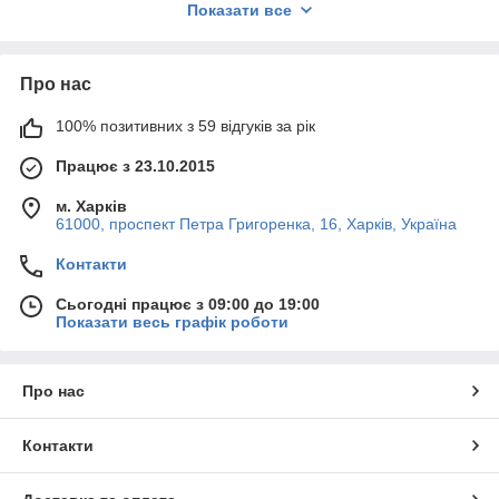
Показати все
любителів активного відпочинку.
Сучасні
тактичні демісезонні берці
забезпечують хорошу
вентиляцію, надійну фіксацію стопи та стійкість на різних
Про нас
типах поверхонь. Завдяки продуманій конструкції. від вологи,
бруду та механічних пошкоджень, зберігаючи комфорт навіть
100% позитивних з 59 відгуків за рік
при тривалому використанні.
Переваги демісезонних військових
Працює з 23.10.2015
берців
м. Харків
61000, проспект Петра Григоренка, 16, Харків, Україна
міцність та зносостійкість при щоденному
використанні;
Контакти
комфортна посадка та надійна фіксація
гомілкостопу;
Сьогодні працює з 09:00 до 19:00
Показати весь графік роботи
вологозахисні матеріали та посилена конструкція;
дихаючі матеріали для комфортного мікроклімату
всередині взуття;
Про нас
міцна підошва з глибоким протектором для гарного
зчеплення.
Контакти
Матеріали та конструкція