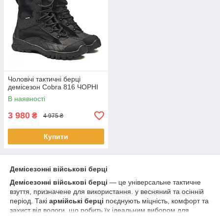
Чоловічі тактичні берці
демісезон Cobra 816 ЧОРНІ
В наявності
3 980
₴
4 975 ₴
Купити
Демісезонні військові берці
Демісезонні військові берці
— це універсальне тактичне
взуття, призначене для використання. у весняний та осінній
період. Такі
армійські берці
поєднують міцність, комфорт та
захист від вологи, що робить їх ідеальним вибором для
військових, співробітників силових структур, туристів та