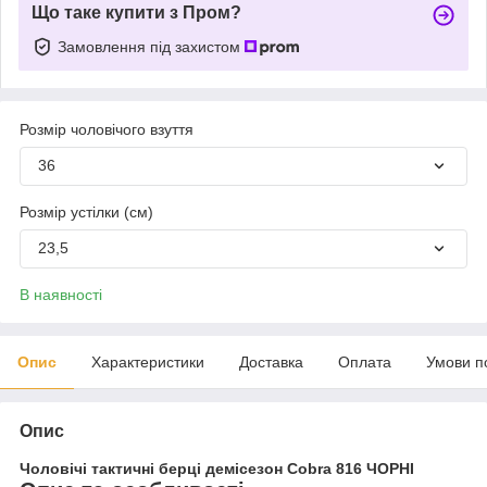
Що таке купити з Пром?
Замовлення під захистом
Розмір чоловічого взуття
36
Розмір устілки (см)
23,5
В наявності
Опис
Характеристики
Доставка
Оплата
Умови п
Опис
Чоловічі тактичні берці демісезон Cobra 816 ЧОРНІ