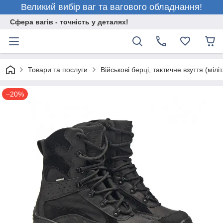
Великий вибір ваг та вагового обладнання!
Сфера вагів - точність у деталях!
Товари та послуги
Військові берці, тактичне взуття (міліт
–20%