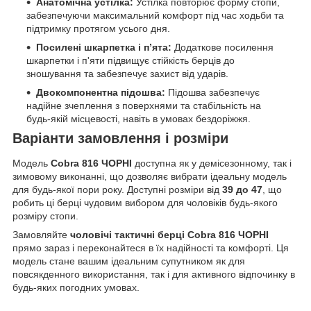
Анатомічна устілка:
Устілка повторює форму стопи,
забезпечуючи максимальний комфорт під час ходьби та
підтримку протягом усього дня.
Посилені шкарпетка і п’ята:
Додаткове посилення
шкарпетки і п'яти підвищує стійкість берців до
зношування та забезпечує захист від ударів.
Двокомпонентна підошва:
Підошва забезпечує
надійне зчеплення з поверхнями та стабільність на
будь-якій місцевості, навіть в умовах бездоріжжя.
Варіанти замовлення і розміри
Модель
Cobra 816 ЧОРНІ
доступна як у демісезонному, так і
зимовому виконанні, що дозволяє вибрати ідеальну модель
для будь-якої пори року. Доступні розміри від
39 до 47
, що
робить ці берці чудовим вибором для чоловіків будь-якого
розміру стопи.
Замовляйте
чоловічі тактичні берці Cobra 816 ЧОРНІ
прямо зараз і переконайтеся в їх надійності та комфорті. Ця
модель стане вашим ідеальним супутником як для
повсякденного використання, так і для активного відпочинку в
будь-яких погодних умовах.