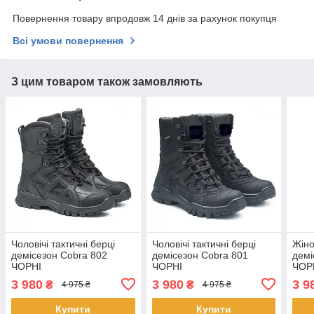
Повернення товару впродовж 14 днів за рахунок покупця
Всі умови повернення
З цим товаром також замовляють
Чоловічі тактичні берці
Чоловічі тактичні берці
Жіно
демісезон Cobra 802
демісезон Cobra 801
демі
ЧОРНІ
ЧОРНІ
ЧОР
3 980
3 980
3 9
₴
₴
4 975 ₴
4 975 ₴
Купити
Купити