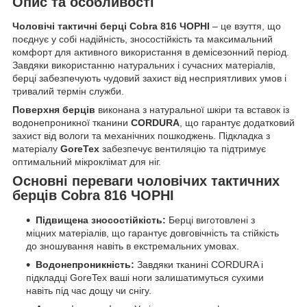
Опис та особливості
Чоловічі тактичні берці Cobra 816 ЧОРНІ
– це взуття, що
поєднує у собі надійність, зносостійкість та максимальний
комфорт для активного використання в демісезонний період.
Завдяки використанню натуральних і сучасних матеріалів,
берці забезпечують чудовий захист від несприятливих умов і
тривалий термін служби.
Поверхня берців
виконана з натуральної шкіри та вставок із
водонепроникної тканини
CORDURA
, що гарантує додатковий
захист від вологи та механічних пошкоджень. Підкладка з
матеріалу
GoreTex
забезпечує вентиляцію та підтримує
оптимальний мікроклімат для ніг.
Основні переваги чоловічих тактичних
берців Cobra 816 ЧОРНІ
Підвищена зносостійкість:
Берці виготовлені з
міцних матеріалів, що гарантує довговічність та стійкість
до зношування навіть в екстремальних умовах.
Водонепроникність:
Завдяки тканині CORDURA і
підкладці GoreTex ваші ноги залишатимуться сухими
навіть під час дощу чи снігу.