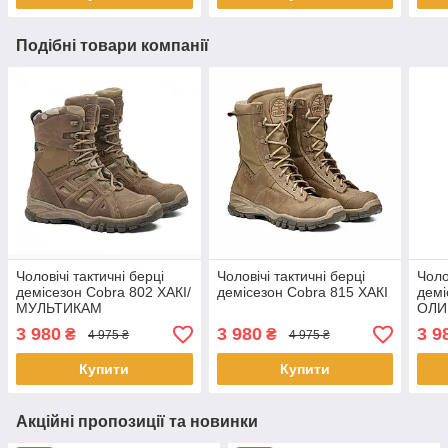
Подібні товари компанії
Чоловічі тактичні берці
Чоловічі тактичні берці
Чоло
демісезон Cobra 802 ХАКІ/
демісезон Cobra 815 ХАКІ
демі
МУЛЬТИКАМ
ОЛИ
3 980
3 980
3 9
₴
₴
4 975 ₴
4 975 ₴
Купити
Купити
Акційні пропозиції та новинки