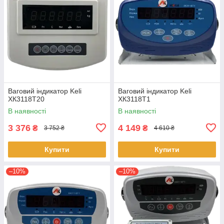
Ваговий індикатор Keli
Ваговий індикатор Keli
ХК3118Т20
ХК3118Т1
В наявності
В наявності
3 376
4 149
₴
₴
3 752 ₴
4 610 ₴
Купити
Купити
–10%
–10%