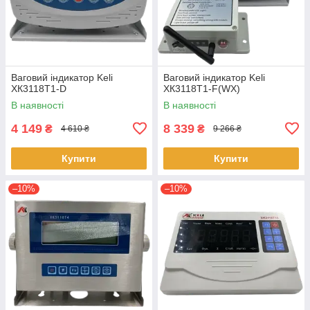
Ваговий індикатор Keli
Ваговий індикатор Keli
ХК3118Т1-D
ХК3118Т1-F(WX)
В наявності
В наявності
4 149
8 339
₴
₴
4 610 ₴
9 266 ₴
Купити
Купити
–10%
–10%