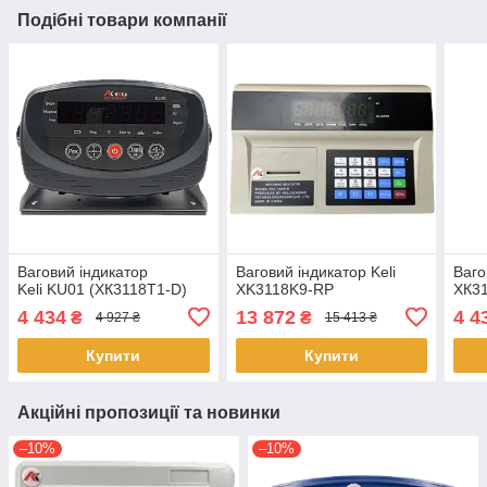
Подібні товари компанії
Ваговий індикатор
Ваговий індикатор Keli
Ваго
Keli KU01 (XК3118T1-D)
XK3118K9-RP
ХК31
4 434
13 872
4 4
₴
₴
4 927 ₴
15 413 ₴
Купити
Купити
Акційні пропозиції та новинки
–10%
–10%