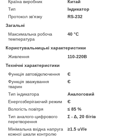
Країна виробник
Китай
Тип
Індикатор
Протокол зв'язку
RS-232
Загальні
Максимальна робоча
40 °С
температура
Користувальницькі характеристики
Живлення
110-220В
Технічні характеристики
Функція автовідключення
Є
Функція зважування
Є
тварин
Тип індикатора
Аналоговий
Енергозберігаючий режим
Є
Вологість повітря
≤ 85 %
Тип аналого-цифрового
Σ - Δ, 20 бітів
перетворення
Мінімальна вхідна напруга
≥1.5 uV/e
кожної шкали контролю