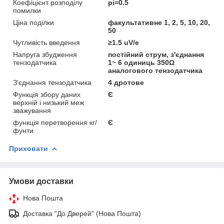
Коефіцієнт розподілу
pi=0.5
помилки
Ціна поділки
факультативне 1, 2, 5, 10, 20,
50
Чутливість введення
≥1.5 uV/e
Напруга збудження
постійний струм, з'єднання
тензодатчика
1~ 6 одиниць 350Ω
аналогового тензодатчика
З'єднання тензодатчика
4 дротове
Функція збору даних
Є
верхній і низький меж
зважування
функція перетворення кг/
Є
фунти
Приховати
Умови доставки
Нова Пошта
Доставка "До Дверей" (Нова Пошта)