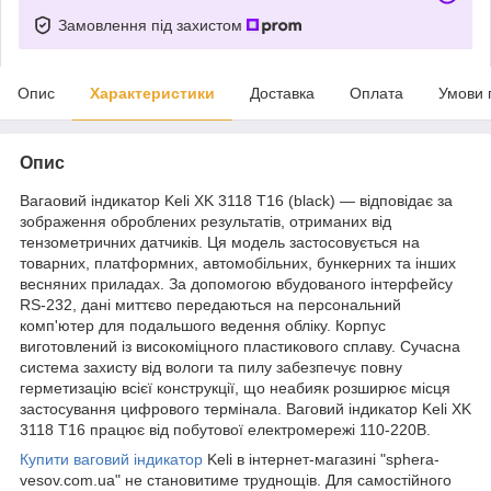
Замовлення під захистом
Опис
Характеристики
Доставка
Оплата
Умови 
Опис
Вагаовий індикатор Keli XK 3118 T16 (black) — відповідає за
зображення оброблених результатів, отриманих від
тензометричних датчиків. Ця модель застосовується на
товарних, платформних, автомобільних, бункерних та інших
весняних приладах. За допомогою вбудованого інтерфейсу
RS-232, дані миттєво передаються на персональний
комп'ютер для подальшого ведення обліку. Корпус
виготовлений із високоміцного пластикового сплаву. Сучасна
система захисту від вологи та пилу забезпечує повну
герметизацію всієї конструкції, що неабияк розширює місця
застосування цифрового термінала. Ваговий індикатор Keli XK
3118 T16 працює від побутової електромережі 110-220В.
Купити ваговий індикатор
Keli в інтернет-магазині "sphera-
vesov.com.ua" не становитиме труднощів. Для самостійного