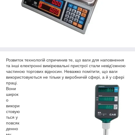
Розвиток технологій спричинив те, що ваги для наповнення
та інші електронні вимірювальні пристрої стали невід'ємною
частиною торгових відносин. Неважко помітити, що ваги
використовуються не тільки у виробничій сфері, а й у сфері
праці.
Вони
широк
о
викори
стовую
ться у
повсяк
денно
му