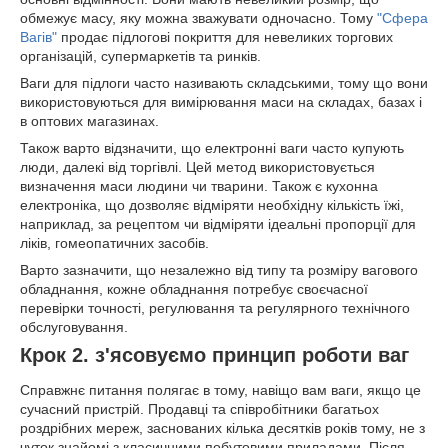
обмежує масу, яку можна зважувати одночасно. Тому
"Сфера
Вагів"
продає підлогові покриття для невеликих торгових
організацій, супермаркетів та ринків.
Ваги для підлоги часто називають складськими, тому що вони
використовуються для вимірювання маси на складах, базах і
в оптових магазинах.
Також варто відзначити, що електронні ваги часто купують
люди, далекі від торгівлі. Цей метод використовується
визначення маси людини чи тварини. Також є кухонна
електроніка, що дозволяє відміряти необхідну кількість їжі,
наприклад, за рецептом чи відміряти ідеальні пропорції для
ліків, гомеопатичних засобів.
Варто зазначити, що незалежно від типу та розміру вагового
обладнання, кожне обладнання потребує своєчасної
перевірки точності, регулювання та регулярного технічного
обслуговування.
Крок 2. з'ясовуємо принцип роботи ваг
Справжнє питання полягає в тому, навіщо вам ваги, якщо це
сучасний пристрій. Продавці та співробітники багатьох
роздрібних мереж, заснованих кілька десятків років тому, не з
чуток знайомі з класичними побутовими приладами. Після