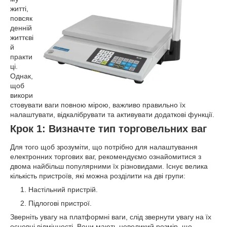
житті,
повсяк
денній
життєві
й
практи
ці.
Однак,
щоб
викори
стовувати ваги повною мірою, важливо правильно їх
налаштувати, відкалібрувати та активувати додаткові функції.
Крок 1: Визначте тип торговельних ваг
Для того щоб зрозуміти, що потрібно для налаштування
електронних торгових ваг, рекомендуємо ознайомитися з
двома найбільш популярними їх різновидами. Існує велика
кількість пристроїв, які можна розділити на дві групи:
Настільний пристрій.
Підлогові пристрої.
Зверніть увагу на платформні ваги, слід звернути увагу на їх
основні відмінності. Вони мають невеликий розмір, що