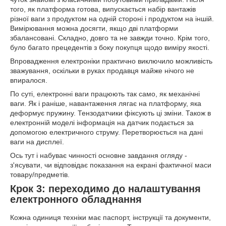
того, як платформа готова, випускається набір вантажів
різної ваги з продуктом на одній стороні і продуктом на іншій.
Вимірювання можна досягти, якщо дві платформи
збалансовані. Складно, довго та не завжди точно. Крім того,
було багато прецедентів з боку покупця щодо виміру якості.
Впровадження електроніки практично виключило можливість
зважування, оскільки в руках продавця майже нічого не
впиралося.
По суті, електронні ваги працюють так само, як механічні
ваги. Як і раніше, навантаження лягає на платформу, яка
деформує пружину. Тензодатчики фіксують ці зміни. Також в
електронній моделі інформація на датчик подається за
допомогою електричного струму. Перетворюється на дані
ваги на дисплеї.
Ось тут і набуває чинності основне завдання огляду -
з'ясувати, чи відповідає показання на екрані фактичної маси
товару/предметів.
Крок 3: переходимо до налаштування
електронного обладнання
Кожна одиниця техніки має паспорт, інструкції та документи,