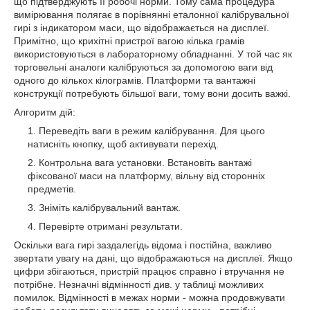
що підтверджують її робочі норми. Тому сама процедура
вимірювання полягає в порівнянні еталонної калібрувальної
гирі з індикатором маси, що відображається на дисплеї.
Примітно, що крихітні пристрої вагою кілька грамів
використовуються в лабораторному обладнанні. У той час як
торговельні аналоги калібруються за допомогою ваги від
одного до кількох кілограмів. Платформи та вантажні
конструкції потребують більшої ваги, тому вони досить важкі.
Алгоритм дій:
Переведіть ваги в режим калібрування. Для цього
натисніть кнопку, щоб активувати перехід.
Контрольна вага установки. Встановіть вантажі
фіксованої маси на платформу, вільну від сторонніх
предметів.
Зніміть калібрувальний вантаж.
Перевірте отримані результати.
Оскільки вага гирі заздалегідь відома і постійна, важливо
звертати увагу на дані, що відображаються на дисплеї. Якщо
цифри збігаються, пристрій працює справно і втручання не
потрібне. Незначні відмінності див. у таблиці можливих
помилок. Відмінності в межах норми - можна продовжувати