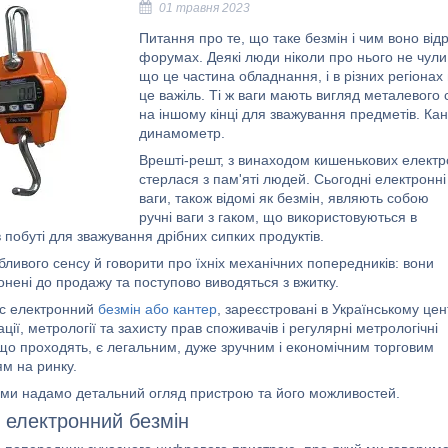
01 травня 2023
Питання про те, що таке безмін і чим воно відр
форумах. Деякі люди ніколи про нього не чули 
що це частина обладнання, і в різних регіонах
це важіль. Ті ж ваги мають вигляд металевого 
на іншому кінці для зважування предметів. К
динамометр
.
Врешті-решт, з винаходом кишенькових елект
стерлася з пам'яті людей. Сьогодні електронні
ваги, також відомі як безмін, являють собою
ручні ваги з гаком, що використовуються в
 в побуті для зважування дрібних сипких продуктів.
ливого сенсу й говорити про їхніх механічних попередників: вони
онені до продажу та поступово виводяться з вжитку.
ас електронний
безмін або кантер
, зареєстровані в Українському цен
ції, метрології та захисту прав споживачів і регулярні метрологічні
 що проходять, є легальним, дуже зручним і економічним торговим
м на ринку.
ті ми надамо детальний огляд пристрою та його можливостей.
 електронний безмін