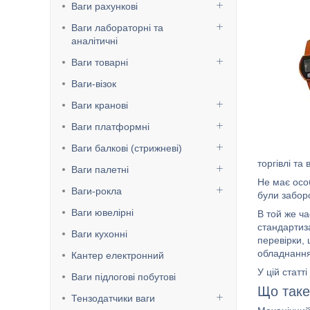
Ваги рахункові
Ваги лабораторні та
аналітичні
Ваги товарні
Ваги-візок
Ваги кранові
Ваги платформні
Ваги балкові (стрижневі)
торгівлі та
Ваги палетні
Не має особ
Ваги-рокла
були забор
Ваги ювелірні
В той же ч
стандартиза
Ваги кухонні
перевірки,
обладнання
Кантер електронний
У цій стат
Ваги підлогові побутові
Що таке
Тензодатчики ваги