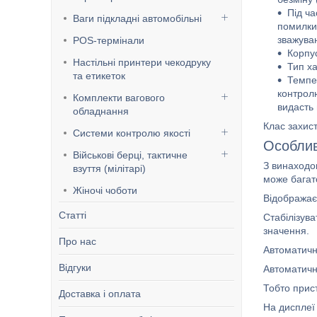
Під ч
Ваги підкладні автомобільні
помилки 
зважува
POS-термінали
Корпус
Настільні принтери чекодруку
Тип ха
та етикеток
Темпе
контролю
Комплекти вагового
видасть
обладнання
Клас захист
Системи контролю якості
Особлив
Військові берці, тактичне
З винаходом
взуття (мілітарі)
може багат
Жіночі чоботи
Відображає 
Статті
Стабілізува
значення.
Про нас
Автоматичн
Відгуки
Автоматичн
Тобто прист
Доставка і оплата
На дисплеї