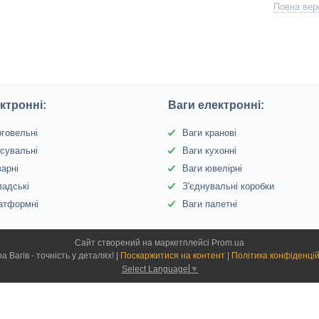
Повна верс
ктронні:
Ваги електронні:
рговельні
Ваги кранові
сувальні
Ваги кухонні
варні
Ваги ювелірні
ладські
З'єднувальні коробки
атформні
Ваги палетні
Сайт створений на маркетплейсі
Prom.ua
Сфера Вагів - точність у деталях! |
Поскаржитися на контент
|
Політика конфіденцій
Select Language
▼