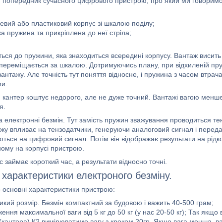
 попередник сучасного цифрового пристрою, про який ми говоримо,
евий або пластиковий корпус зі шкалою поділу;
а пружина та прикріплена до неї стріла;
ться до пружини, яка знаходиться всередині корпусу. Вантаж висить
а переміщається за шкалою. Дотримуючись плану, при відхиленій пру
вантажу. Але точність тут поняття відносне, і пружина з часом втра
и.
 кантер коштує недорого, але не дуже точний. Вантажі вагою менше
я.
а електронні безмін. Тут замість пружин зважування проводиться т
жу впливає на тензодатчики, генеруючи аналоговий сигнал і переда
ться на цифровий сигнал. Потім він відображає результати на рідк
ому на корпусі пристрою.
 займає короткий час, а результати відносно точні.
 характеристики електроного безміну.
 основні характеристики пристрою:
кий розмір. Безмін компактний за будовою і важить 40-500 грам;
ння максимальної ваги від 5 кг до 50 кг (у нас 20-50 кг); Так якщ
(кантера) К2 вимірюватиме вагу з кроком 20гр. Якщо вага менша, ваг