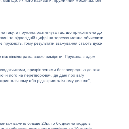
 мав ще, як його називали, пружинний механізм. Він
 на гаку, а пружина розтягнута так, що прикріплена до
жині та відповідній цифрі на терезах можна обчислити
чає пружність, тому результати зважування стають дуже
 ніж півкілограма важко виміряти. Пружина згодом
ензодатчиками, прикріпленими безпосередньо до гака.
ючи його на перетворювач, де дані про вагу
окристалічному або рідкокристалічному дисплеї,
о вантаж важить більше 20кг, то бюджетна модель
и відобразять результат з точністю до 10 грамів.