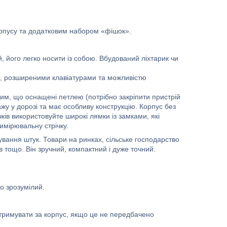
корпусу та додатковим набором «фішок».
, його легко носити із собою. Вбудований ліхтарик чи
и, розширеними клавіатурами та можливістю
тим, що оснащені петлею (потрібно закріпити пристрій
у у дорозі та має особливу конструкцію. Корпус без
чків використовуйте широкі лямки із замками, які
имірювальну стрічку.
вання штук. Товари на ринках, сільське господарство
 тощо. Він зручний, компактний і дуже точний.
но зрозумілий.
утримувати за корпус, якщо це не передбачено