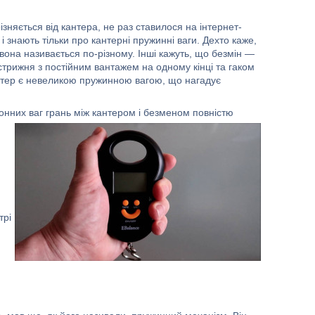
ізняється від кантера, не раз ставилося на інтернет-
і знають тільки про
кантерні пружинні
ваги. Дехто каже,
 вона називається по-різному. Інші кажуть, що безмін —
стрижня з постійним вантажем на одному кінці та гаком
антер є невеликою пружинною вагою, що нагадує
ронних
ваг грань між кантером і безменом повністю
трі