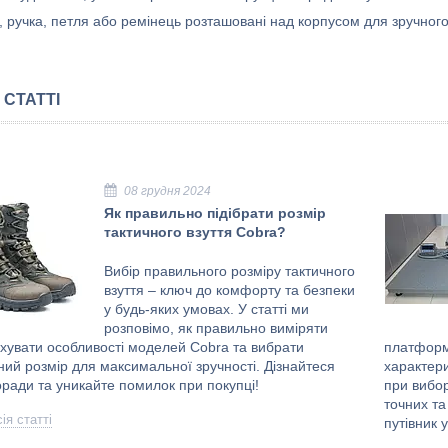
, ручка, петля або ремінець розташовані над корпусом для зручног
 СТАТТІ
08 грудня 2024
Як правильно підібрати розмір
тактичного взуття Cobra?
Вибір правильного розміру тактичного
взуття – ключ до комфорту та безпеки
у будь-яких умовах. У статті ми
розповімо, як правильно виміряти
ахувати особливості моделей Cobra та вибрати
платформн
ий розмір для максимальної зручності. Дізнайтеся
характери
оради та уникайте помилок при покупці!
при вибор
точних та
ія статті
путівник 