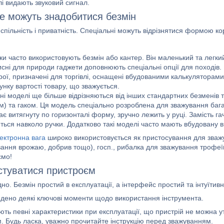
і видають звуковий сигнал.
де можуть знадобитися безмін
 спільність і приватність. Спеціальні можуть відрізнятися формою 
и часто використовують безмін або кантер. Він маленький та легкий
исні для природи гаджети доповнюють спеціальні опції для походів.
рої, призначені для торгівлі, оснащені вбудованими калькуляторам
нку вартості товару, що зважується.
і моделі ще більше відрізняються від інших стандартних безменів 
) та гаком. Ця модель спеціально розроблена для зважування багаж
ає витягнуту по горизонталі форму, зручно лежить у руці. Замість га
ться навколо ручки. Додатково такі моделі часто мають вбудовану в
ектронна вага
широко використовується як пристосування для зважу
вання врожаю, добрив тощо), госп., рибалка для зважування трофеїв
ємо!
стуватися пристроєм
но. Безмін простий в експлуатації, а інтерфейс простий та інтуїтив
дено деякі ключові моменти щодо використання інструмента.
ють певні характеристики при експлуатації, що пристрій не можна 
. Будь ласка, уважно прочитайте інструкцію перед зважуванням.