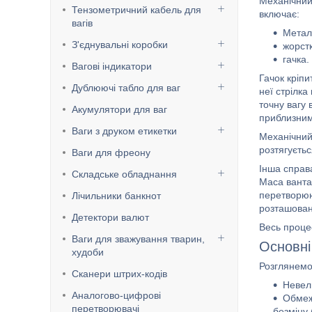
Механічний
Тензометричний кабель для
включає:
вагів
Метал
З'єднувальні коробки
жорстк
гачка.
Вагові індикатори
Гачок кріпи
Дублюючі табло для ваг
неї стрілк
точну вагу 
Акумулятори для ваг
приблизним
Ваги з друком етикетки
Механічний
розтягуєтьс
Ваги для фреону
Інша справ
Складське обладнання
Маса ванта
перетворюю
Лічильники банкнот
розташован
Детектори валют
Весь процес
Ваги для зважування тварин,
Основні
худоби
Розглянемо
Сканери штрих-кодів
Невели
Аналогово-цифрові
Обмеже
перетворювачі
безміну 