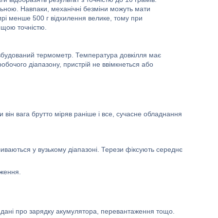
льною. Навпаки, механічні безміни можуть мати
ирі менше 500 г відхилення велике, тому при
ищою точністю.
вбудований термометр. Температура довкілля має
бочого діапазону, пристрій не ввімкнеться або
 він вага брутто міряв раніше і все, сучасне обладнання
оливаються у вузькому діапазоні. Терези фіксують середнє
аження.
я дані про зарядку акумулятора, перевантаження тощо.