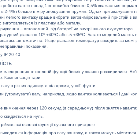
ас роботи вагою понад 1 кг похибка близько 0,5% вважається норма
в 2-4% і більше в міру зношування пружин. Однак при зважуванні г
нні легкого вантажу краще вибрати ваговимірювальний пристрій з в
 виготовляється із пластику або металу.
рчування – автономний. від батареї чи внутрішнього акумулятора.
ратурний діапазон 10º +40ºС або -5 +35ºС. Багато моделей мають 
ватись автоматично. Якщо діапазон температур виходить за межі ро
 неправильні показання.
у IP 20-40.
ість
 електронних технологій функції безміну значно розширилися. Якби
о. Компенсація тари.
вагу в різних одиницях: кілограми, унції, фунти.
ти (утримувати) вагу, наприклад, якщо вантаж коливається і дані к
е вимкнення через 120 секунд (в середньому) після зняття навант
о скидається на нуль.
ріймає всі основні функції сучасного пристрою.
 виводиться інформація про вагу вантажу, а також можуть міститис