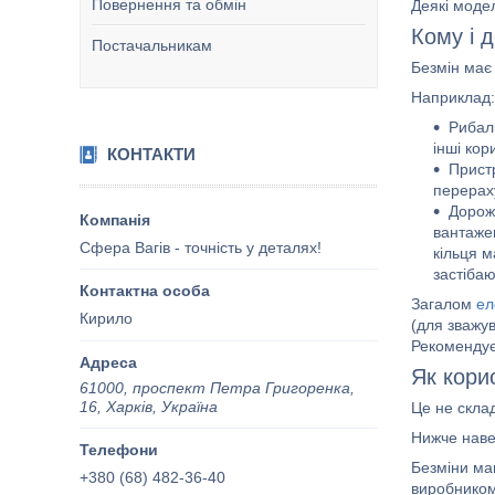
Повернення та обмін
Деякі модел
Кому і 
Постачальникам
Безмін має
Наприклад:
Рибалк
інші кор
КОНТАКТИ
Прист
перераху
Дорожн
вантажем
Сфера Вагів - точність у деталях!
кільця м
застібаю
Загалом
ел
Кирило
(для зважу
Рекоменду
Як кори
61000, проспект Петра Григоренка,
16, Харків, Україна
Це не склад
Нижче наве
Безміни ма
+380 (68) 482-36-40
виробником