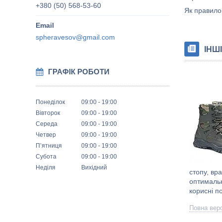
+380 (50) 568-53-60
Як правило
spheravesov@gmail.com
ІНШІ
ГРАФІК РОБОТИ
Понеділок
09:00
19:00
Вівторок
09:00
19:00
Середа
09:00
19:00
Четвер
09:00
19:00
Пʼятниця
09:00
19:00
Субота
09:00
19:00
Неділя
Вихідний
стопу, вр
оптимальн
корисні п
Повна верс