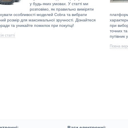
у будь-яких умовах. У статті ми
розповімо, як правильно виміряти
ахувати особливості моделей Cobra та вибрати
платформн
ий розмір для максимальної зручності. Дізнайтеся
характери
оради та уникайте помилок при покупці!
при вибор
точних та
ія статті
путівник 
Повна верс
ктронні:
Ваги електронні: