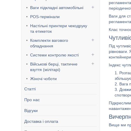
регламента
Ваги підкладні автомобільні
періодичної
Ваги для ст
POS-термінали
регламента
Настільні принтери чекодруку
Клас точно
та етикеток
Чутливіс
Комплекти вагового
Під чутлив
обладнання
рівноваги.
Системи контролю якості
контейнери
Військові берці, тактичне
Індекс чутл
взуття (мілітарі)
Розта
збільшує
Жіночі чоботи
Вага 
Статті
Довжи
спотворю
Про нас
Підкреслим
навантажен
Відгуки
Вичерпн
Доставка і оплата
Вище ми про