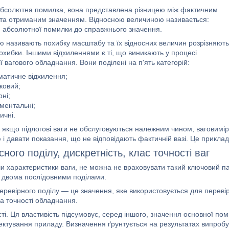
абсолютна помилка, вона представлена різницею між фактичним
та отриманим значенням. Відносною величиною називається:
 абсолютної помилки до справжнього значення.
 називають похибку масштабу та їх відносних величин розрізняють
охибки. Іншими відхиленнями є ті, що виникають у процесі
ї вагового обладнання. Вони поділені на п'ять категорій:
матичне відхилення;
ковий;
ні;
ументальні;
ичні.
 якщо підлогові ваги не обслуговуються належним чином, ваговимір
 і давати показання, що не відповідають фактичній вазі. Це прикла
сного поділу, дискретність, клас точності ваг
и характеристики ваги, не можна не враховувати такий ключовий па
ж двома послідовними поділами.
еревірного поділу — це значення, яке використовується для перевір
а точності обладнання.
ті. Ця властивість підсумовує, серед іншого, значення основної по
оектування приладу. Визначення ґрунтується на результатах випроб