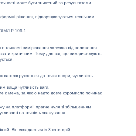
очності може бути знижений за результатами
латформні рішення, підпорядковуються технічним
ОІМЛ Р 106-1.
ня в точності вимірювання залежно від положення
азвати критичним. Тому для ваг, що використовують
ується.
к вантаж рухається до точки опори, чутливість
им вища чутливість ваги.
ле є межа, за якою надто довге коромисло починає
жу на платформі, прагне нуля зі збільшенням
тливості на точність зважування.
ий. Він складається із 3 категорій.