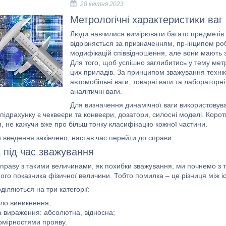
28 квітня 2023
Метрологічні характеристики ваг
Люди навчилися вимірювати багато предметів 
відрізняється за призначенням, пр-інципом ро
модифікацій співвідношення, але вони мають з
Для того, щоб успішно заглибитись у тему мет
цих приладів. За принципом зважування техніка
автомобільні ваги, товарні ваги та лабораторні 
аналітичні ваги.
Для визначення динамічної ваги використовува
підрахунку є чеквеєри та конвеєри, дозатори, силосні моделі. Коротш
, не кажучи вже про більш тонку класифікацію кожної частини.
 введення закінчено, настав час перейти до справи.
 під час зважування
праву з такими величинами, як похибки зважування, ми почнемо з т
ого показника фізичної величини. Тобто помилка – це різниця між 
діляються на три категорії:
ло виникнення;
 вираження: абсолютна, відносна;
омірностями прояву.