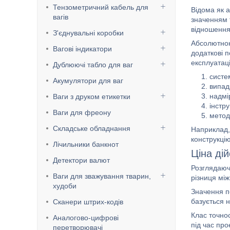
Тензометричний кабель для
Відома як 
вагів
значенням 
відношення
З'єднувальні коробки
Абсолютною
Вагові індикатори
додаткові п
експлуатаці
Дублюючі табло для ваг
систе
Акумулятори для ваг
випад
надмір
Ваги з друком етикетки
інстр
Ваги для фреону
метод
Складське обладнання
Наприклад,
конструкцію
Лічильники банкнот
Ціна дій
Детектори валют
Розглядаюч
Ваги для зважування тварин,
різниця мі
худоби
Значення п
базується н
Сканери штрих-кодів
Клас точнос
Аналогово-цифрові
під час пр
перетворювачі