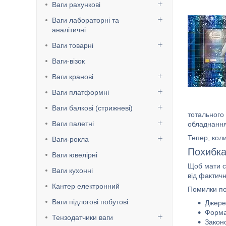
Ваги рахункові
Ваги лабораторні та
аналітичні
Ваги товарні
Ваги-візок
Ваги кранові
Ваги платформні
Ваги балкові (стрижневі)
тотального 
Ваги палетні
обладнання
Тепер, коли
Ваги-рокла
Похибка
Ваги ювелірні
Щоб мати с
Ваги кухонні
від фактичн
Кантер електронний
Помилки по
Ваги підлогові побутові
Джере
Форма
Тензодатчики ваги
Закон