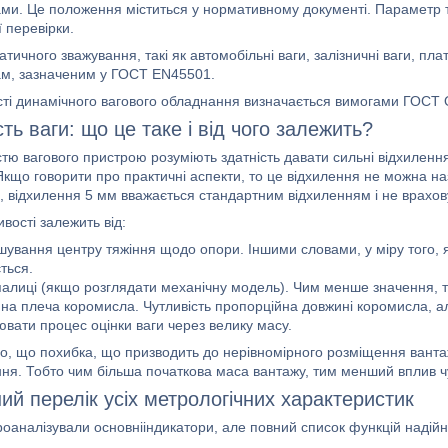
ми. Це положення міститься у нормативному документі. Параметр т
 перевірки.
атичного зважування, такі як автомобільні ваги, залізничні ваги, п
м, зазначеним у ГОСТ EN45501.
сті динамічного вагового обладнання визначається вимогами ГОСТ 
ть ваги: що це таке і від чого залежить?
істю вагового пристрою розуміють здатність давати сильні відхилен
 Якщо говорити про практичні аспекти, то це відхилення не можна н
, відхилення 5 мм вважається стандартним відхиленням і не врахов
ивості залежить від:
шування центру тяжіння щодо опори. Іншими словами, у міру того, я
ться.
палиці (якщо розглядати механічну модель). Чим менше значення, т
на плеча коромисла. Чутливість пропорційна довжині коромисла, а
вати процес оцінки ваги через велику масу.
о, що похибка, що призводить до нерівномірного розміщення ванта
ня. Тобто чим більша початкова маса вантажу, тим менший вплив чу
ий перелік усіх метрологічних характеристик
аналізували основнііндикатори, але повний список функцій надійніш