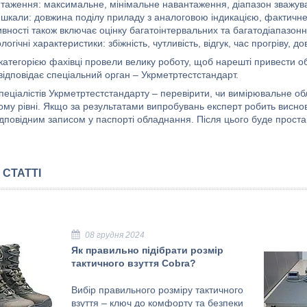
таження: максимальне, мінімальне навантаження, діапазон зважува
 шкали: довжина поділу приладу з аналоговою індикацією, фактичне 
вності також включає оцінку багатоінтервальних та багатодіапазонн
огічні характеристики: збіжність, чутливість, відгук, час прогріву, дов
категорією фахівці провели велику роботу, щоб нарешті привести 
відповідає спеціальний орган – Укрметртестстандарт.
пеціалістів Укрметртестстандарту – перевірити, чи вимірювальне о
ому рівні. Якщо за результатами випробувань експерт робить виснов
ідповідним записом у паспорті обладнання. Після цього буде проста
 СТАТТІ
08 грудня 2024
Як правильно підібрати розмір
тактичного взуття Cobra?
Вибір правильного розміру тактичного
взуття – ключ до комфорту та безпеки