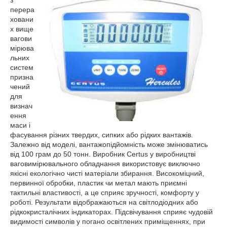
з
перера
ховани
х вище
вагови
мірюва
льних
систем
призна
чений
для
визнач
ення
маси і
фасування різних твердих, сипких або рідких вантажів.
Залежно від моделі, вантажопідйомність може змінюватись
від 100 грам до 50 тонн. Виробник Certus у виробництві
ваговимірювального обладнання використовує виключно
якісні екологічно чисті матеріали збирання. Високоміцний,
первинної обробки, пластик чи метал мають приємні
тактильні властивості, а це сприяє зручності, комфорту у
роботі. Результати відображаються на світлодіодних або
рідкокристалічних індикаторах. Підсвічування сприяє чудовій
видимості символів у погано освітлених приміщеннях, при