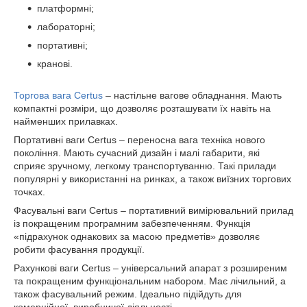
платформні;
лабораторні;
портативні;
кранові.
Торгова вага Certus
– настільне вагове обладнання. Мають
компактні розміри, що дозволяє розташувати їх навіть на
найменших прилавках.
Портативні ваги Certus – переносна вага техніка нового
покоління. Мають сучасний дизайн і малі габарити, які
сприяє зручному, легкому транспортуванню. Такі прилади
популярні у використанні на ринках, а також виїзних торгових
точках.
Фасувальні ваги Certus – портативний вимірювальний прилад
із покращеним програмним забезпеченням. Функція
«підрахунок однакових за масою предметів» дозволяє
робити фасування продукції.
Рахункові ваги Certus – універсальний апарат з розширеним
та покращеним функціональним набором. Має лічильний, а
також фасувальний режим. Ідеально підійдуть для
комерційної, виробничої діяльності.