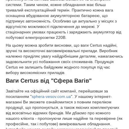
системи. Таким чином, кожне обладнання має більш
тривалий експлуатаційний термін. Практично кожна вага
оснащена вбудованою акумуляторною батареєю, що
підтримує автономність. Особливо це актуально у місцях з
відсутністю можливості підключення до мережі. У
стаціонарних умовах працюють і заряджають акумулятор від
побутової електророзетки 220В.
На цьому можна зробити висновки, що ваги Certus надійні,
зручні та високоточні ваговимірювальні прилади. Виробник
належно приділяє увагу найдрібнішим деталям, намагаючись
задовольнити усі побажання своїх споживачів. Продукція
Certus не залишить байдужим жодного покупця під час
вибору високоякісних приладів.
Ваги Certus від "Сфера Вагів"
Завітайте на офіційний сайт компанії, перейшовши за
посиланням "
sphera-vesov.com.ua
". У нашому інтернет-
магазині Ви зможете ознайомитися з повним переліком
продукції, що пропонується, а також якісних комплектуючих
від всесвітньо відомих брендів. Ми дбаємо про кожного
нашого клієнта - пропонуючи лише надійне та перевірене (як
професійне, так і побутове) вимірювальне обладнання.