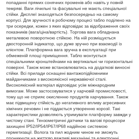
попаданні прямих сонячних променів або навіть у повній
темряві. Ваги лічильні та фасувальні не мають спеціальної
стійки. Дисплеї знаходяться безпосередньо на самому
корпусі. Для зручності в робочому процесі табло поділено на
три осередки, кожен з яких відповідає за відображення своїх
показників (вага/ціна/вартість). Торгова вага обладнана
металевою поворотною стійкою. На ній розміщується
двосторонній індикатор, що дуже зручно при взаємодії із
клієнтом. Платформна вага зручна в експлуатації при
обмеженій площі приміщення. Табло монтується
спеціальними кронштейнами на вертикальні чи горизонтальні
поверхні. Також може встановлюватись на додаткові виносні
стійки. Всі прилади оснащені вантажопідйомними
майданчиками з високоякісної нержавіючої сталі.
Високоякісний матеріал відповідає усім міжнародним
вимогам. Може застосовуватися у харчовій промисловості,
тому що не сприяє окисленню продуктів харчування. Також
має підвищену стійкість до негативного впливу агресивних
хімічних речовин і не піддається утворенню корозії. Такі
характеристики дозволяють утримувати платформу завжди у
чистому стані. Тензометричні датчики та вагові процесори
захищені IP52/IP54/IP67/IP68 надійною системою
герметизації. Волога та пил жодним чином не зможуть
проникнути на життєво важливі механічні та електронні