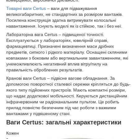
Товарні ваги Certus
– ваги для підважування
великогабаритних, не стандартних за розміром вантажів.
Посилена конструкція здатна витримувати колосальні
навантаження. Існують моделі як із стійкою, так і без неї.
Лабораторна вага Certus – підвищеної точності.
Експлуатуються у лабораторіях, ювелірній справі,
фармацевтиці. Призначені визначення маси дрібних
предметів, сипкого і рідкого матеріалу. Оснащені скляними
ковпаками з боковим або вертикальним завантаженням, які
унеможливлюють негативний вплив вітру/пилу на
правильність оброблених результатів.
Кранові ваги Certus – підвісне вагове обладнання. За
допомогою поворотної сталевої сережки кріпляться до будь-
якого типу підйомних пристроїв. Мають компактні розміри,
що надає додаткової мобільності. Керуються дистанційним
інфрачервоним чи радіоканальним пультом. Це робить
прилад повністю безпечним під час роботи з важкими
вантажами у підвішеному стані.
Ваги Certus: загальні характеристики
Кожен