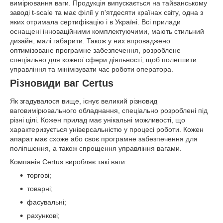
вимірювання ваги. Продукція випускається на тайванському
заводі t-scale та має філії у п'ятдесяти країнах світу, одна з
яких отримала сертифікацію і в Україні. Всі прилади
оснащені інноваційними комплектуючими, мають стильний
дизайн, малі габарити. Також у них впроваджено
оптимізоване програмне забезпечення, розроблене
спеціально для кожної сфери діяльності, щоб полегшити
управління та мінімізувати час роботи оператора.
Різновиди ваг Certus
Як згадувалося вище, існує великий різновид
ваговимірювального обладнання, спеціально розроблені під
різні цілі. Кожен прилад має унікальні можливості, що
характеризується універсальністю у процесі роботи. Кожен
апарат має схоже або своє програмне забезпечення для
поліпшення, а також спрощення управління вагами.
Компанія Certus виробляє такі ваги:
торгові;
товарні;
фасувальні;
рахункові;