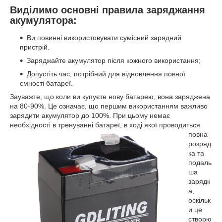
Виділимо основні правила заряджання
акумулятора:
Ви повинні використовувати сумісний зарядний
пристрій.
Заряджайте акумулятор після кожного використання;
Допустіть час, потрібний для відновлення повної
ємності батареї.
Зауважте, що коли ви купуєте нову батарею, вона заряджена
на 80-90%. Це означає, що першим використанням важливо
зарядити акумулятор до 100%. При цьому немає
необхідності в тренуванні батареї, в хо
ді якої проводиться
повна
розряд
ка та
подаль
ша
зарядк
а,
оскільк
и це
створю