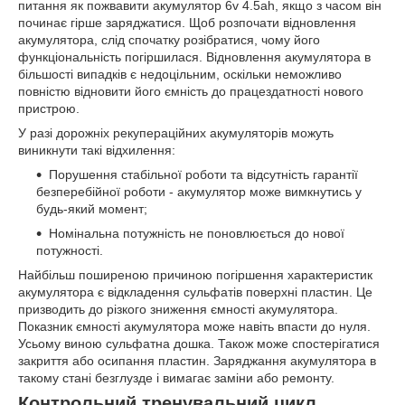
питання як пожвавити акумулятор 6v 4.5ah, якщо з часом він
починає гірше заряджатися. Щоб розпочати відновлення
акумулятора, слід спочатку розібратися, чому його
функціональність погіршилася. Відновлення акумулятора в
більшості випадків є недоцільним, оскільки неможливо
повністю відновити його ємність до працездатності нового
пристрою.
У разі дорожніх рекупераційних акумуляторів можуть
виникнути такі відхилення:
Порушення стабільної роботи та відсутність гарантії
безперебійної роботи - акумулятор може вимкнутись у
будь-який момент;
Номінальна потужність не поновлюється до нової
потужності.
Найбільш поширеною причиною погіршення характеристик
акумулятора є відкладення сульфатів поверхні пластин. Це
призводить до різкого зниження ємності акумулятора.
Показник ємності акумулятора може навіть впасти до нуля.
Усьому виною сульфатна дошка. Також може спостерігатися
закриття або осипання пластин. Заряджання акумулятора в
такому стані безглузде і вимагає заміни або ремонту.
Контрольний тренувальний цикл