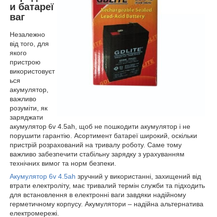
и батареї
ваг
Незалежно
від того, для
якого
пристрою
використовуєт
ься
акумулятор,
важливо
розуміти, як
заряджати
акумулятор 6v 4.5ah, щоб не пошкодити акумулятор і не
порушити гарантію. Асортимент батареї широкий, оскільки
пристрій розрахований на тривалу роботу. Саме тому
важливо забезпечити стабільну зарядку з урахуванням
технічних вимог та норм безпеки.
Акумулятор 6v 4.5ah
зручний у використанні, захищений від
втрати електроліту, має тривалий термін служби та підходить
для встановлення в електронні ваги завдяки надійному
герметичному корпусу. Акумулятори – надійна альтернатива
електромережі.