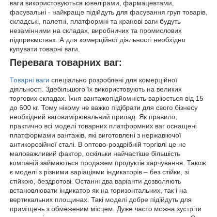
ваги використовуються ювелірами, фармацевтами,
фасувальні - найкраще підійдуть для фасування груп товарів,
складські, палетні, платформні та кранові ваги будуть
незамінними на складах, виробничих та промислових
підприємствах. А для комерційної діяльності необхідно
купувати товарні ваги.
Перевага товарних ваг:
Товарні ваги
спеціально розроблені для комерційної
діяльності. Здебільшого їх використовують на великих
торгових складах. Їхня вантажопідйомність варіюється від 15
до 600 кг. Тому нікому не важко підібрати для свого бізнесу
необхідний ваговимірювальний прилад. Як правило,
практично всі моделі товарних платформних ваг оснащені
платформами вантажів, які виготовлені з нержавіючої
антикорозійної сталі. В оптово-роздрібній торгівлі це не
маловажливий фактор, оскільки найчастіше більшість
компаній займаються продажем продуктів харчування. Також
є моделі з різними варіаціями індикаторів – без стійки, зі
стійкою, бездротові. Останні два варіанти дозволяють
встановлювати індикатор як на горизонтальних, так і на
вертикальних площинах. Такі моделі добре підійдуть для
приміщень з обмеженим місцем. Дуже часто можна зустріти