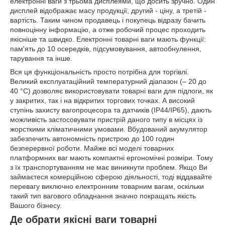
електронні ваги з трьома дисплеями, що досить зручно. Один
дисплей відображає масу продукції, другий - ціну, а третій -
вартість. Таким чином продавець і покупець відразу бачить
повноцінну інформацію, а отже робочий процес проходить
якісніше та швидко. Електронні товарні ваги мають функції:
пам'ять до 10 осередків, підсумовування, автообнулення,
тарування та інше.
Вся ця функціональність просто потрібна для торгівлі.
Великий експлуатаційний температурний діапазон (– 20 до
40 °С) дозволяє використовувати товарні ваги для підлоги, як
у закритих, так і на відкритих торгових точках. А високий
ступінь захисту вагопроцесора та датчиків (IP44/IP65), дають
можливість застосовувати пристрій даного типу в місцях із
жорсткими кліматичними умовами. Вбудований акумулятор
забезпечить автономність пристрою до 100 годин
безперервної роботи. Майже всі моделі товарних
платформних ваг мають компактні ергономічні розміри. Тому
з їх транспортуванням не має виникнути проблем. Якщо Ви
займаєтеся комерційною сферою діяльності, тоді віддавайте
перевагу виключно електронним товарним вагам, оскільки
такий тип вагового обладнання значно покращать якість
Вашого бізнесу.
Де обрати якісні ваги товарні