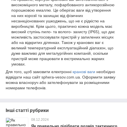
високоміцного металу, пофарбованого антикорозійною
порошковою емаллю. Це оберігає ваги від утворення
на них корозії та захищає від фізичних
несанкціонованих ушкоджень, що не є рідкістю на
виробництві. Крім цього, практично кожна модель має
високий ступінь пило- та волого- захисту (IP65), що дає
можливість застосовувати пристрій у запилених місцях
або на відкритих ділянках. Також у кранових ваг є
великий температурний експлуатаційний діапазон, що
дуже важливо для металургійних компаній, оскільки
пристрій може працювати в екстремально жарких
умовах.
Для того, щоб замовити електронні
кранові ваги
необхідно
відвідати наш сайт sphera-vesov.com.ua. Оформити заявку
можна власноруч або зателефонувати за розміщеними
номерами телефонів.
Інші статті рубрики
08.12.2024
Як правильно підібрати розмір тактичного