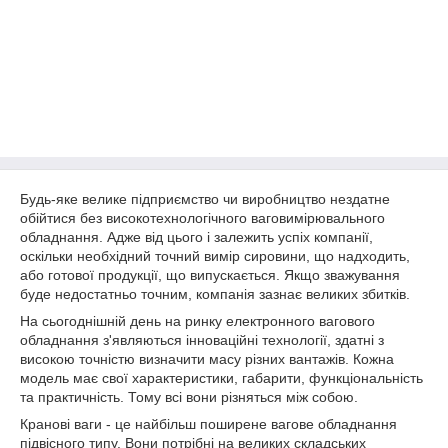
Будь-яке велике підприємство чи виробництво нездатне
обійтися без високотехнологічного ваговимірювального
обладнання. Адже від цього і залежить успіх компанії,
оскільки необхідний точний вимір сировини, що надходить,
або готової продукції, що випускається. Якщо зважування
буде недостатньо точним, компанія зазнає великих збитків.
На сьогоднішній день на ринку електронного вагового
обладнання з'являються інноваційні технології, здатні з
високою точністю визначити масу різних вантажів. Кожна
модель має свої характеристики, габарити, функціональність
та практичність. Тому всі вони різняться між собою.
Кранові ваги - це найбільш поширене вагове обладнання
підвісного типу. Вони потрібні на великих складських