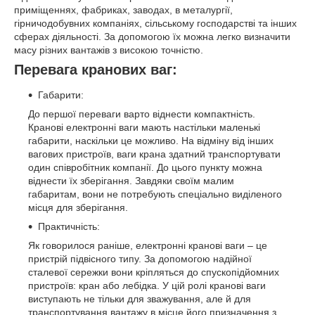
приміщеннях, фабриках, заводах, в металургії,
гірничодобувних компаніях, сільському господарстві та інших
сферах діяльності. За допомогою їх можна легко визначити
масу різних вантажів з високою точністю.
Перевага кранових ваг:
Габарити:
До першої переваги варто віднести компактність.
Кранові електронні ваги мають настільки маленькі
габарити, наскільки це можливо. На відміну від інших
вагових пристроїв, ваги крана здатний транспортувати
один співробітник компанії. До цього пункту можна
віднести їх зберігання. Завдяки своїм малим
габаритам, вони не потребують спеціально виділеного
місця для зберігання.
Практичність:
Як говорилося раніше, електронні кранові ваги – це
пристрій підвісного типу. За допомогою надійної
сталевої сережки вони кріпляться до спускопідйомних
пристроїв: кран або лебідка. У цій ролі кранові ваги
виступають не тільки для зважування, але й для
транспортування вантажу в місце його призначення з