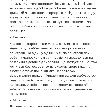
подальшим вивантаженням. Існують моделі, які здатні
визначити вагу від 500 кг до 50 тонн. Також вони здатні
тривалий час автономно працювати від одного заряду
акумулятора. З цього випливає, що застосування
малогабаритних кранових ваг суттєво економить час
всього робочого процесу та значно полегшує працю
робітників.
Безпека:
Кранові електронні ваги можна з великою впевненістю
віднести до найбезпечніших ваговимірювальних
пристроїв. На відміну від інших типів пристроїв при
роботі з крановими вагами працівник знаходиться на
безпечній відстані від сировини, що зважується. Вантаж
кріпиться безпосередньо до високоміцного гака, на
якому є автоматична клямка, запобігаючи
зісковзування тяжкості. Управління вагами відбувається
віддалено на безпечній відстані за допомогою пульта
радіоканалу, інфрачервоного випромінювання або
кабелю. У такий же спосіб зчитуються всі результати
зважування.
Міцність:
Як правило, корпуси кранових ваг виготовляються з