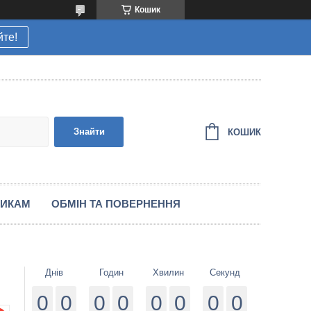
Кошик
йте!
Знайти
КОШИК
НИКАМ
ОБМІН ТА ПОВЕРНЕННЯ
Днів
Годин
Хвилин
Секунд
0
0
0
0
0
0
0
0