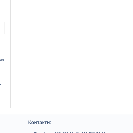
ях
у
Контакти: