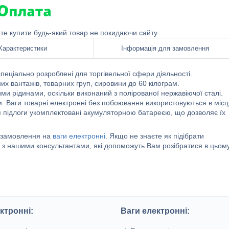
ете купити будь-який товар не покидаючи сайту.
Характеристики
Інформація для замовлення
еціально розроблені для торгівельної сфери діяльності.
х вантажів, товарних груп, сировини до 60 кілограм.
и рідинами, оскільки виконаний з полірованої нержавіючої сталі.
. Ваги товарні електронні без побоювання використовуються в місц
я підлоги укомплектовані акумуляторною батареєю, що дозволяє їх
ь замовлення на
ваги електронні
. Якщо не знаєте як підібрати
я з нашими консультантами, які допоможуть Вам розібратися в цьом
ктронні:
Ваги електронні: