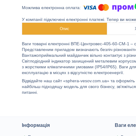
У компанії підключені електронні платежі. Тепер ви мож
Опис
Ваги товарні електронні ВПЕ-Центровес-405-60-СМ-1 – сп
Представленим приладом визначають безліч різноманітни
Вантажоприймальний майданчик вільно контактує з різним
Світлодіодний індикатор захищений металевим корпусом
з жорсткими кліматичними умовами (IP54/IP65). Ваги дл
експлуатацію в місцях з відсутністю електроенергії.
Відвідайте наш сайт «sphera-vesov.com.ua» та оформіт
найбільш підходящу модель для свого бізнесу, зв'яжітьс
питанні.
Інформація
Ваги еле