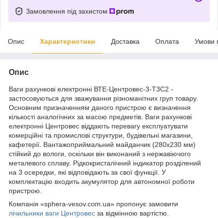
Замовлення під захистом
Опис
Характеристики
Доставка
Оплата
Умови 
Опис
Ваги рахункові електронні ВТЕ-Центровес-3-Т3С2 -
застосовуються для зважування різноманітних груп товару.
Основним призначенням даного пристрою є визначення
кількості аналогічних за масою предметів. Ваги рахункові
електронні Центровес віддають перевагу експлуатувати
комерційні та промислові структури, будівельні магазини,
кафетерії. Вантажоприймальний майданчик (280х230 мм)
стійкий до вологи, оскільки він виконаний з нержавіючого
металевого сплаву. Рідкокристалічний індикатор розділений
на 3 осередки, які відповідають за свої функції. У
комплектацію входить акумулятор для автономної роботи
пристрою.
Компанія «sphera-vesov.com.ua» пропонує замовити
лічильники ваги Центровес
за відмінною вартістю.