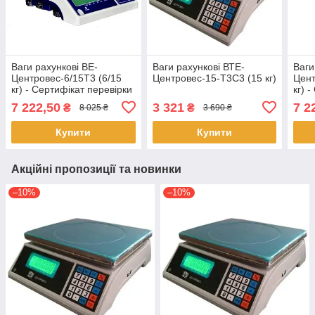
Ваги рахункові ВЕ-
Ваги рахункові ВТЕ-
Ваги
Центровес-6/15Т3 (6/15
Центровес-15-Т3С3 (15 кг)
Цент
кг) - Сертифікат перевірки
кг) 
типу (модуль В)
типу
7 222,50
3 321
7 2
₴
₴
8 025 ₴
3 690 ₴
Купити
Купити
Акційні пропозиції та новинки
–10%
–10%