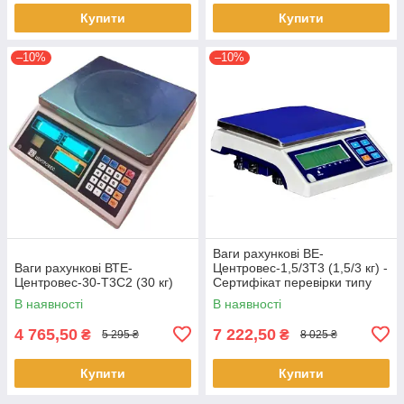
Купити
Купити
–10%
–10%
Ваги рахункові ВЕ-
Ваги рахункові ВТЕ-
Центровес-1,5/3Т3 (1,5/3 кг) -
Центровес-30-Т3С2 (30 кг)
Сертифікат перевірки типу
(модуль В)
В наявності
В наявності
4 765,50
7 222,50
₴
₴
5 295 ₴
8 025 ₴
Купити
Купити