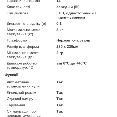
Гарантійний термін
12
Клас точності
середній (III)
Тип дисплея
LCD, односторонній з
підсвічуванням
Дискретність відліку (р)
0.1
Максимальна межа
3 кг
зважування (кг)
Платформа
Нержавіюча сталь
Розмір платформи
280 x 230мм
Мінімальний межа
2 гр
зважування (гр)
Діапазон робочих
від 0°С до +40°С
температур, °C
Функції
Автоматичне
Так
встановлення нуля
Лічильний режим
Так
Одиниці виміру
Так
Тарування
Так
Сигналізація про
Так
перевантаження ваг