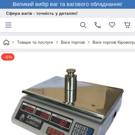
Великий вибір ваг та вагового обладнання!
Сфера вагів - точність у деталях!
Товари та послуги
Ваги торгові
Ваги торгові Кіровогр
–5%