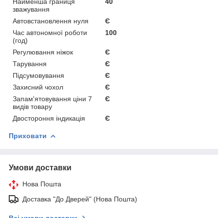
Найменша границя
40
зважування
Автовстановлення нуля
Є
Час автономної роботи
100
(год)
Регулювання ніжок
Є
Тарування
Є
Підсумовування
Є
Захисний чохол
Є
Запам'ятовування ціни 7
Є
видів товару
Двостороння індикація
Є
Приховати
Умови доставки
Нова Пошта
Доставка "До Дверей" (Нова Пошта)
Всі умови доставки