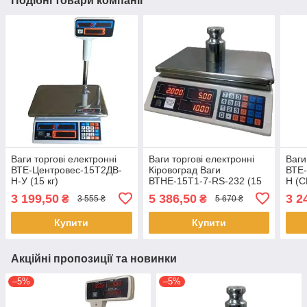
Подібні товари компанії
Ваги торгові електронні
Ваги торгові електронні
Ваги
ВТЕ-Центровес-15Т2ДВ-
Кіровоград Ваги
ВТЕ-
Н-У (15 кг)
ВТНЕ-15Т1-7-RS-232 (15
Н (С
кг)
3 199,50
5 386,50
3 2
₴
₴
3 555 ₴
5 670 ₴
Купити
Купити
Акційні пропозиції та новинки
–5%
–5%