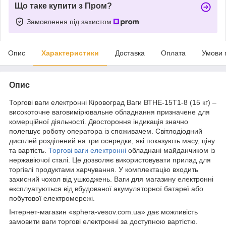
Що таке купити з Пром?
Замовлення під захистом
Опис
Характеристики
Доставка
Оплата
Умови 
Опис
Торгові ваги електронні Кіровоград Ваги ВТНЕ-15Т1-8 (15 кг) –
високоточне ваговимірювальне обладнання призначене для
комерційної діяльності. Двостороння індикація значно
полегшує роботу оператора із споживачем. Світлодіодний
дисплей розділений на три осередки, які показують масу, ціну
та вартість.
Торгові ваги електронні
обладнані майданчиком із
нержавіючої сталі. Це дозволяє використовувати прилад для
торгівлі продуктами харчування. У комплектацію входить
захисний чохол від ушкоджень. Ваги для магазину електронні
експлуатуються від вбудованої акумуляторної батареї або
побутової електромережі.
Інтернет-магазин «sphera-vesov.com.ua» дає можливість
замовити ваги торгові електронні за доступною вартістю.