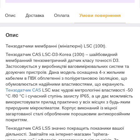
Опис
Доставка
Оплата
Умови повернення
Опис
Тензодатчики мембранні (мініатюрні) LSC (100t).
Тензодатчик CAS LSС-D3-Korea (100t) – шайбовидний
мембранний тензометричний датчик класу точності D3.
Застосовується у виробництві ваговимірювальних систем та
дозуючих пристроїв. Дана модель оснащена 4-х жильним
кабелем в ПВХ обплетенні з поліуретановою ізоляцією, що
обумовлюється надійними властивостями, що екранують.
Тензодатчик CAS
LSС має чудові метрологічні властивості -50
°C /80 °C і сучасний ступінь захисту IP65, а це дає можливість
використовувати прилад практично у всіх місцях з будь-яким
природним мікрокліматом. Корпус виконаний із міцної
загартованої сталі обробленим порошковим антикорозійним
покриттям.
Тензодатчик CAS LSS значно покращить показники вашої
діяльності. Завітайте на інтернет-магазин "sphera-
vesov.com.ua" і оформіть замовлення в кілька кліків. За