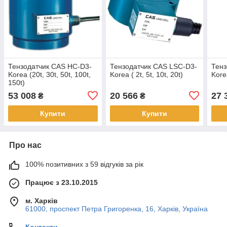
Тензодатчик CAS HС-D3-
Тензодатчик CAS LSС-D3-
Тенз
Korea (20t, 30t, 50t, 100t,
Korea ( 2t, 5t, 10t, 20t)
Kore
150t)
53 008
20 566
27 
₴
₴
Купити
Купити
Про нас
100% позитивних з 59 відгуків за рік
Працює з 23.10.2015
м. Харків
61000, проспект Петра Григоренка, 16, Харків, Україна
Контакти