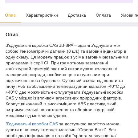
Опис
Характеристики
Доставка
Оплата
Умови п
Опис
З'єднувальні коробки CAS JB-8PA – здатні з'єднувати між
собою тензометричні датчики (8 шт.) та ваговий індикатор в
одну схему. Ця модель працює з усіма ваговимірювальними
приладами із серії CI. При грамотному заземленні
кон'єктурний пристрій здатний витримувати колосальні
електричні розряди, особливо це є актуальним при
підключенні поза будівлею. Сучасний захист від вологи та
пилу IP65 та збільшений температурний діапазон -40°C до
+40°C дає можливість експлуатувати з'єднувальні коробки
CAS у місцях із впливом агресивних природних факторів.
Корпус виконаний із високоміцного ABS пластику, який
витримує сильні навантаження та оберігає внутрішній
механізм від можливих ударів.
З'єднувальні коробки CAS
за доступною вартістю можна
купити в нашому інтернет-магазині "Сфера Вагів". Вся
необхідна інформація є на сайті "sphera-vesov.com.ua".