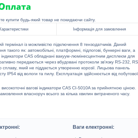
ете купити будь-який товар не покидаючи сайту.
Характеристики
Інформація для замовлення
 термінал із можливістю підключення 8 тензодатчиків. Даний
 такого як: автомобільні, платформні, підлогові, бункерні ваги, а
ві індикатори CAS обладнані вакуум-люмінесцентним дисплеєм для
ративно передаються через вбудовані протоколи зв'язку RS-232, RS
го сплаву, який не піддається утворенню корозії. Лицьова панель
у IP54 від вологи та пилу. Експлуатація здійснюється від побутової
 високоточні вагові індикатори CAS CI-5010A за прийнятною ціною.
амовлення власноруч всього за кілька хвилин витраченого часу.
ктронні:
Ваги електронні: