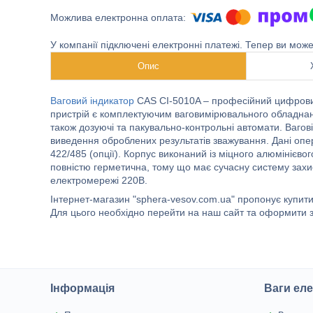
У компанії підключені електронні платежі. Тепер ви мож
Опис
Ваговий індикатор
CAS CI-5010A – професійний цифровий
пристрій є комплектуючим ваговимірювального обладнання
також дозуючі та пакувально-контрольні автомати. Ваго
виведення оброблених результатів зважування. Дані опе
422/485 (опції). Корпус виконаний із міцного алюмінієво
повністю герметична, тому що має сучасну систему захист
електромережі 220В.
Інтернет-магазин "sphera-vesov.com.ua" пропонує купити
Для цього необхідно перейти на наш сайт та оформити з
Інформація
Ваги еле