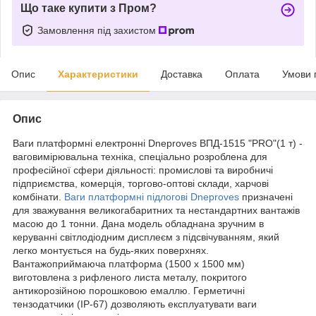
Що таке купити з Пром?
Замовлення під захистом
Опис
Характеристики
Доставка
Оплата
Умови 
Опис
Ваги платформні електронні Dneproves ВПД-1515 "PRO"(1 т) -
ваговимірювальна техніка, спеціально розроблена для
професійної сфери діяльності: промислові та виробничі
підприємства, комерція, торгово-оптові склади, харчові
комбінати.
Ваги платформні підлогові Dneproves
призначені
для зважування великогабаритних та нестандартних вантажів
масою до 1 тонни. Дана модель обладнана зручним в
керуванні світлодіодним дисплеєм з підсвічуванням, який
легко монтується на будь-яких поверхнях.
Вантажоприймаюча платформа (1500 х 1500 мм)
виготовлена з рифленого листа металу, покритого
антикорозійною порошковою емаллю. Герметичні
тензодатчики (IP-67) дозволяють експлуатувати ваги