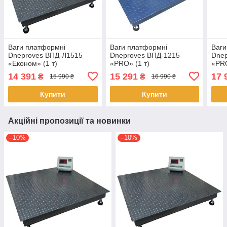
Ваги платформні
Ваги платформні
Ваги
Dneproves ВПД-Л1515
Dneproves ВПД-1215
Dnep
«Економ» (1 т)
«PRO» (1 т)
«PRO
14 391
15 291
17 
₴
₴
15 990 ₴
16 990 ₴
Купити
Купити
Акційні пропозиції та новинки
–10%
–10%