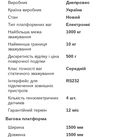
Виробник
Днепровес
Країна виробник
Україна
Стан
Новий
Тип платформних ваг
Електронні
Найбільша межа
1000 кг
зважування
Найменша границя
10 кг
зважування
Дискретність відліку і ціна
500 г
повірочної поділки
Клас точності ваг
Середній
статичного зважування
Інтерфейс для
RS232
підключення зовнішніх
пристроїв
Кількість тензометричних
4 шт.
датчиків
Гарантійний термін
12 міс
Вагова платформа
Ширина
1500 мм
Довжина
1500 мм