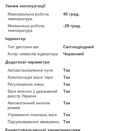
Умови експлуатації
Максимальна робоча
45 град.
температура
Мінімальна робоча
-20 град.
температура
Індикатор
Тип дисплея ваг
Світлодіодний
Колір символів індикатора
Червоний
Додаткові параметри
Автовстановлення нуля
Так
Компенсація маси тари
Так
Регулювання ніжок
Так
Ваги внесені у державний
Так
реєстр України
Автоматичний економ
Так
режим
Утримання показань ваги
Так
Підсумовування зважувань
Так
Користувальницькі характеристики