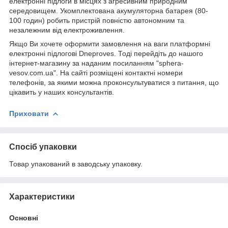
електронні підлоги в місцях з агресивним природним
середовищем. Укомплектована акумуляторна батарея (80-
100 годин) робить пристрій повністю автономним та
незалежним від електроживлення.
Якщо Ви хочете оформити замовлення на ваги платформні
електронні підлогові Dneproves. Тоді перейдіть до нашого
інтернет-магазину за наданим посиланням "sphera-
vesov.com.ua". На сайті розміщені контактні номери
телефонів, за якими можна проконсультуватися з питання, що
цікавить у наших консультантів.
Приховати
Спосіб упаковки
Товар упакований в заводську упаковку.
Характеристики
Основні