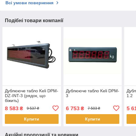
Всі умови повернення
Подібні товари компанії
Дублююче табло Keli DPM-
Дублююче табло Keli DPM-
Дубл
DZ-INT-3 (рядок, що
3
1.2
біжить)
8 583
6 753
5 6
₴
₴
9 537 ₴
7 503 ₴
Купити
Купити
Акційні пропозиції та новинки