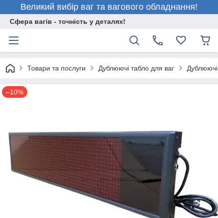
Великий вибір ваг та вагового обладнання!
Сфера вагів - точність у деталях!
Товари та послуги
Дублюючі табло для ваг
Дублюючі 
–10%