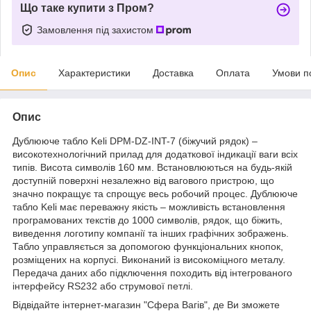
Що таке купити з Пром?
Замовлення під захистом
Опис
Характеристики
Доставка
Оплата
Умови п
Опис
Дублююче табло Keli DPM-DZ-INT-7 (біжучий рядок) –
високотехнологічний прилад для додаткової індикації ваги всіх
типів. Висота символів 160 мм. Встановлюються на будь-якій
доступній поверхні незалежно від вагового пристрою, що
значно покращує та спрощує весь робочий процес. Дублююче
табло Keli має переважну якість – можливість встановлення
програмованих текстів до 1000 символів, рядок, що біжить,
виведення логотипу компанії та інших графічних зображень.
Табло управляється за допомогою функціональних кнопок,
розміщених на корпусі. Виконаний із високоміцного металу.
Передача даних або підключення походить від інтегрованого
інтерфейсу RS232 або струмової петлі.
Відвідайте інтернет-магазин "Сфера Вагів", де Ви зможете