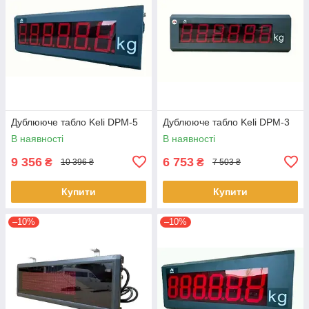
Дублююче табло Keli DPM-5
Дублююче табло Keli DPM-3
В наявності
В наявності
9 356
6 753
₴
₴
10 396 ₴
7 503 ₴
Купити
Купити
–10%
–10%