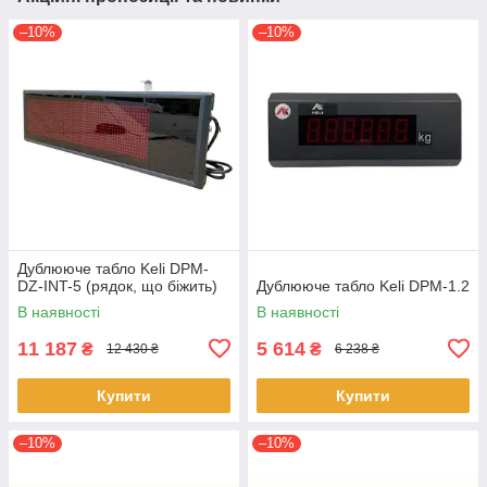
–10%
–10%
Дублююче табло Keli DPM-
DZ-INT-5 (рядок, що біжить)
Дублююче табло Keli DPM-1.2
В наявності
В наявності
11 187
5 614
₴
₴
12 430 ₴
6 238 ₴
Купити
Купити
–10%
–10%