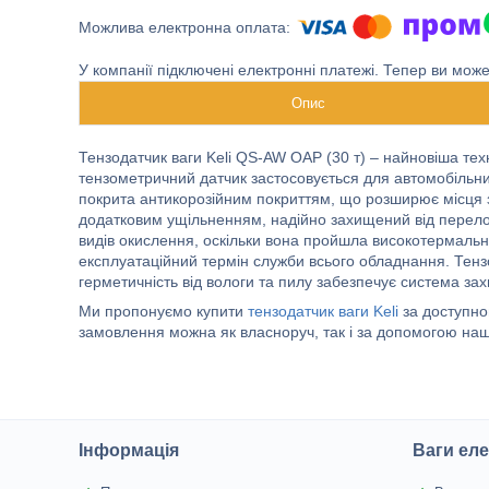
У компанії підключені електронні платежі. Тепер ви мож
Опис
Тензодатчик ваги Keli QS-AW OAP (30 т) – найновіша тех
тензометричний датчик застосовується для автомобільних
покрита антикорозійним покриттям, що розширює місця 
додатковим ущільненням, надійно захищений від перелому
видів окислення, оскільки вона пройшла високотермаль
експлуатаційний термін служби всього обладнання. Тензо
герметичність від вологи та пилу забезпечує система зах
Ми пропонуємо купити
тензодатчик ваги Keli
за доступно
замовлення можна як власноруч, так і за допомогою наш
Інформація
Ваги еле