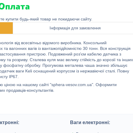
ете купити будь-який товар не покидаючи сайту.
Інформація для замовлення
нологія від всесвітньо відомого виробника. Консольний
 та вагонних вагів із вантажопідйомністю 30 тонн. Вся конструкція
застосування пристрою. Подовжений роз'єм кабелю датчика з
 та розриву. Сталева куля має велику стійкість до корозії та інших
ну фосфатну обробку. Прогумова металева чаша значно збільшує
датчик ваги Keli оснащений корпусом із нержавіючої сталі. Повну
исту IP67.
ю ціною на нашому сайті "sphera-vesov.com.ua". Оформити
их продавців-консультантів.
ктронні:
Ваги електронні: