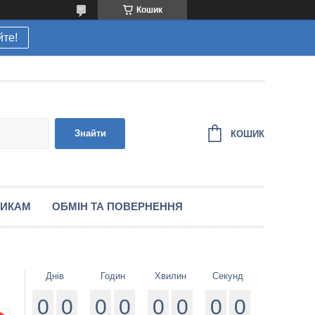
Кошик
йте!
Знайти
КОШИК
НИКАМ
ОБМІН ТА ПОВЕРНЕННЯ
Днів
Годин
Хвилин
Секунд
0
0
0
0
0
0
0
0