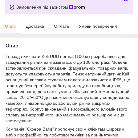
Замовлення під захистом
Опис
Доставка
Оплата
Умови повернення
Опис
Тензодатчик ваги Keli UDB normal (100 кг) розроблявся для
зважування різних вантажів масою до 100 кілограм. Модель
встановлюється при складанні фасувальних, товарних вагів,
дозують та упаковують апаратів. Тензометричний датчик Keli
оснащений високим ступенем волого-пилозахистом IP65, що
гарантує безперебійну роботу приладу на виробництвах,
промисловості, де є важкі умови. Збільшений температурний
запас -20°C/+60°C для можливої експлуатації у холодильних
камерах, ливарних цехах або цілий рік на відкритих
територіях. Корпус виконаний з високоміцного алюмінієвого
сплаву антикорозійного, що максимально розширює місця
застосування.
Компанія "Сфера Вагів" пропонує своїм клієнтам широкий
вибір професійної та побутової техніки за прийнятними