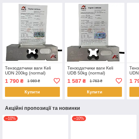
Тензодатчики ваги Keli
Тензодатчики ваги Keli
Тенз
UDN 200kg (normal)
UDB 50kg (normal)
UDN 
1 790
1 587
1 7
₴
₴
1 989 ₴
1 763 ₴
Купити
Купити
Акційні пропозиції та новинки
–10%
–10%