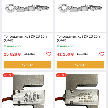
Тензодатчик Keli DFEB 10 т
Тензодатчик Keli DFEB 20 т
(OAP)
(OAP)
В наявності
В наявності
25 628
41 250
₴
₴
28 476 ₴
45 833 ₴
Купити
Купити
–10%
–10%