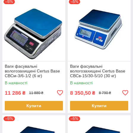
–5%
–5%
Ваги фасувальні
Ваги фасувальні
вологозахищені Certus Base
вологозахищені Certus Base
СВСм-3/6-1/2 (6 кг)
СВСв-15/30-5/10 (30 кг)
В наявності
В наявності
11 286
8 350,50
₴
₴
11 880 ₴
8 790 ₴
Купити
Купити
–5%
–5%