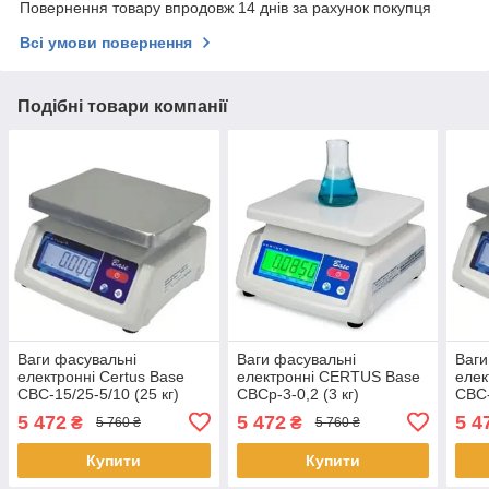
Повернення товару впродовж 14 днів за рахунок покупця
Всі умови повернення
Подібні товари компанії
Ваги фасувальні
Ваги фасувальні
Ваги
електронні Certus Base
електронні CERTUS Base
елек
СВС-15/25-5/10 (25 кг)
СВСр-3-0,2 (3 кг)
СВС-
5 472
5 472
5 4
₴
₴
5 760 ₴
5 760 ₴
Купити
Купити