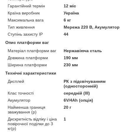
Гарантійний термін
12 міс
Країна виробник
Україна
Максимальна вага
6 кг
Тип живлення
Мережа 220 В, Акумулятор
Ступінь захисту IP
44
Опис платформи ваг
Матеріал платформи ваг
Нержавіюча сталь
Довжина платформи
190 мм
Ширина платформи
230 мм
Технічні характеристики
Дисплей
РК з підсвічуванням
(односторонній)
Клас точності
середній (III)
Акумулятор
6V/4Ah (опція)
Найменша границя
20 г
зважування (р)
Дискретність відліку і ціна
1
повірочної поділки до 3
кг(р)