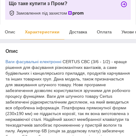
Що таке купити з Пром?
Замовлення під захистом
Опис
Характеристики
Доставка
Оплата
Умови 
Опис
Ваги фасувальні електронні
CERTUS CBC (3/6 - 1/2) - краще
рішення для фасування різноманітних вантажів, а саме
будівельних і канцелярського приладдя, продуктів харчування
та інших товарних груп. Дана модель, також призначається
для зважування штучного товару. Нове програмне
забезпечення дозволяє користуватися зручними для робочого
процесу функціями. Ваги для штучного товару Certus
забезпечені рідкокристалічним дисплеєм, на який виводиться
вся оброблена інформація. Платформа прямокутної форми
(230х190 мм) не піддається корозії, так як вона виготовлена з
нержавіючої сталі. Надійний захист мембранної клавіатури та
тензодатчиків запобігає проникненню у пристрій вологи та
пилу. Акумулятор 6B (опція за додаткову плату) забезпечує