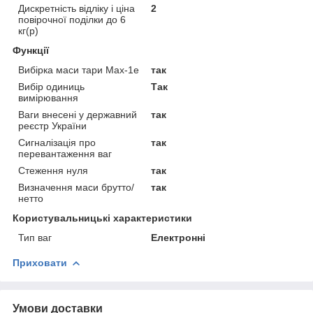
Дискретність відліку і ціна
2
повірочної поділки до 6
кг(р)
Функції
Вибірка маси тари Max-1e
так
Вибір одиниць
Так
вимірювання
Ваги внесені у державний
так
реєстр України
Сигналізація про
так
перевантаження ваг
Стеження нуля
так
Визначення маси брутто/
так
нетто
Користувальницькі характеристики
Тип ваг
Електронні
Приховати
Умови доставки