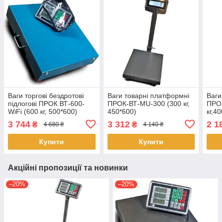
Ваги торгові бездротові
Ваги товарні платформні
Ваги
підлогові ПРОК ВТ-600-
ПРОК-ВТ-MU-300 (300 кг,
ПРОК
WiFi (600 кг, 500*600)
450*600)
кг,4
3 744
3 312
2 1
₴
₴
4 680 ₴
4 140 ₴
Купити
Купити
Акційні пропозиції та новинки
–20%
–20%