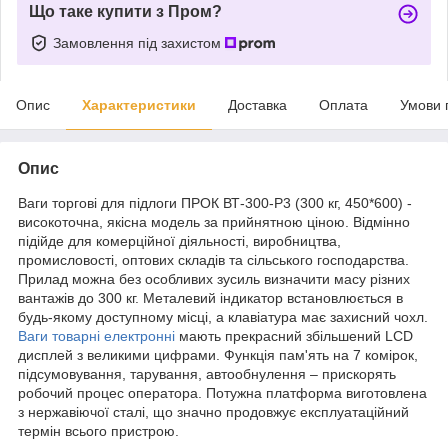
Що таке купити з Пром?
Замовлення під захистом
Опис
Характеристики
Доставка
Оплата
Умови 
Опис
Ваги торгові для підлоги ПРОК ВТ-300-Р3 (300 кг, 450*600) -
високоточна, якісна модель за прийнятною ціною. Відмінно
підійде для комерційної діяльності, виробництва,
промисловості, оптових складів та сільського господарства.
Прилад можна без особливих зусиль визначити масу різних
вантажів до 300 кг. Металевий індикатор встановлюється в
будь-якому доступному місці, а клавіатура має захисний чохл.
Ваги товарні електронні
мають прекрасний збільшений LCD
дисплей з великими цифрами. Функція пам'ять на 7 комірок,
підсумовування, тарування, автообнулення – прискорять
робочий процес оператора. Потужна платформа виготовлена
​​з нержавіючої сталі, що значно продовжує експлуатаційний
термін всього пристрою.