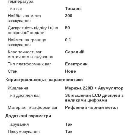
температура
Тип ваг
Товарні
Найбільша межа
300
зважування
Дискретність відліку і ціна
50
повірочної поділки
Найменша границя
0.1
зважування
Клас точності ваг
Середній
статичного зважування
Тип платформних ваг
Електронні
Стан
Нове
Користувальницькі характеристики
Живлення
Мережа 220В + Акумулятор
Тип дисплея ваг
Збільшений LCD дисплей з
великими цифрами
Матеріал платформи ваг
Рифлений чорний метал
Додаткові параметри
Тарування
Так
Підсумовування
Так