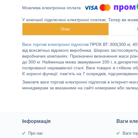
У компанії підключені електронні платежі. Тепер ви мож
Опис
Ваги торгові електронні підлогові
ПРОК ВТ-300(300 кг, 4
від всесвітньо відомого виробника. Широко застосовують
виробничих компаніях. Призначені визначення маси різни
до 300 кг. Найменша межа зважування 100 г, а дискретн
полірованої нержавіючої сталі. Ваги товарні зі стійко
Є корисні функції: пам'ять на 7 осередків, підсумовуван
Замовте ваги торгові електронні підлогові в інтернет-м
менеджерам за вказаними на сайті номерами або залиш
Інформація
Ваги еле
Про нас
Ваги то