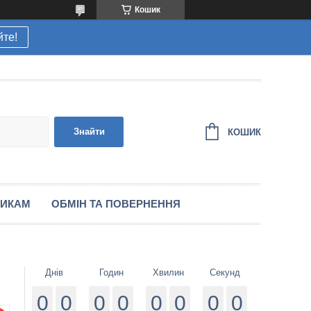
Кошик
йте!
Знайти
КОШИК
НИКАМ
ОБМІН ТА ПОВЕРНЕННЯ
Днів
Годин
Хвилин
Секунд
0
0
0
0
0
0
0
0