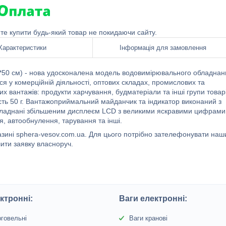
ете купити будь-який товар не покидаючи сайту.
Характеристики
Інформація для замовлення
0*50 см) - нова удосконалена модель водовимірювального обладнан
ся у комерційній діяльності, оптових складах, промислових та
х вантажів: продукти харчування, будматеріали та інші групи товар
ість 50 г. Вантажоприймальний майданчик та індикатор виконаний з
ю обладнані збільшеним дисплеєм LCD з великими яскравими цифрами
ня, автообнулення, тарування та інші.
агазині sphera-vesov.com.ua. Для цього потрібно зателефонувати на
ити заявку власноруч.
ктронні:
Ваги електронні:
рговельні
Ваги кранові