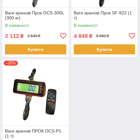
Ваги кранові Прок OCS-300L
Ваги кранові Прок SF-923 (1
(300 кг)
т)
В наявності
В наявності
2 112
4 848
₴
₴
2 640 ₴
6 060 ₴
Купити
Купити
–20%
Ваги кранові ПРОК OCS-P1
(1 т)