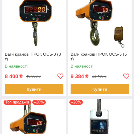
Ваги кранові ПРОК OCS-3 (3
Ваги кранові ПРОК OCS-5 (5
т)
т)
В наявності
В наявності
8 400
9 384
₴
₴
10 500 ₴
11 730 ₴
Купити
Купити
Топ продажів
–20%
–20%