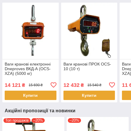
Ваги кранові електронні
Ваги кранові ПРОК OCS-
Ваги
Dneproves ВКД-А (OCS-
10 (10 т)
Dnep
XZA) (5000 кг)
XZA)
14 121
12 432
11 
₴
₴
15 690 ₴
15 540 ₴
Купити
Купити
Акційні пропозиції та новинки
Топ продажів
–20%
–20%