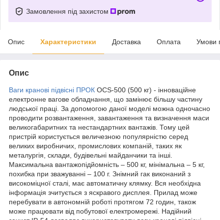
Замовлення під захистом
Опис
Характеристики
Доставка
Оплата
Умови 
Опис
Ваги кранові підвісні ПРОК
OCS-500 (500 кг) - інноваційне
електронне вагове обладнання, що замінює більшу частину
людської праці. За допомогою даної моделі можна одночасно
проводити розвантаження, завантаження та визначення маси
великогабаритних та нестандартних вантажів. Тому цей
пристрій користується величезною популярністю серед
великих виробничих, промислових компаній, таких як
металургія, склади, будівельні майданчики та інші.
Максимальна вантажопідйомність – 500 кг, мінімальна – 5 кг,
похибка при зважуванні – 100 г. Знімний гак виконаний з
високоміцної сталі, має автоматичну клямку. Вся необхідна
інформація зчитується з яскравого дисплея. Прилад може
перебувати в автономній роботі протягом 72 годин, також
може працювати від побутової електромережі. Надійний