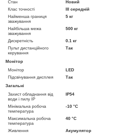
Стан
Новий
Клас точності
ІІІ середній
Найменша границя
5 кг
зважування
Найбільша межа
500 кг
зважування
Дискретність
0.1 кг
Пульт дистанційного
Так
керування
Монітор
Монітор
LED
Підсвічування дисплея
Так
Загальні
Захист обладнання від
IP54
води і пилу IP
Мінімальна робоча
-10 °С
температура
Максимальна робоча
40 °С
температура
Живлення
Акумулятор