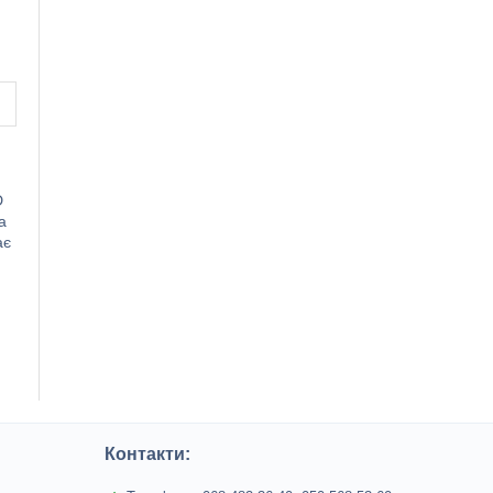
D
а
ає
Контакти: