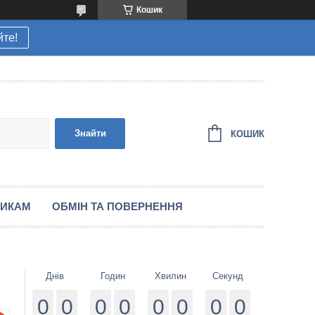
Кошик
йте!
Знайти
КОШИК
НИКАМ
ОБМІН ТА ПОВЕРНЕННЯ
Днів
Годин
Хвилин
Секунд
0
0
0
0
0
0
0
0