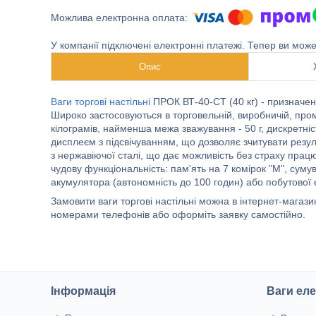
У компанії підключені електронні платежі. Тепер ви мож
Опис
Ваги торгові настільні
ПРОК ВТ-40-СТ (40 кг) - призначені
Широко застосовуються в торговельній, виробничій, пром
кілограмів, найменша межа зважування - 50 г, дискретніст
дисплеєм з підсвічуванням, що дозволяє зчитувати рез
з нержавіючої сталі, що дає можливість без страху пра
чудову функціональність: пам'ять на 7 комірок "М", суму
акумулятора (автономність до 100 годин) або побутової
Замовити ваги торгові настільні можна в інтернет-магаз
номерами телефонів або оформіть заявку самостійно.
Інформація
Ваги еле