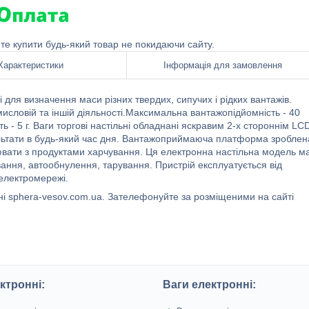
ете купити будь-який товар не покидаючи сайту.
Характеристики
Інформація для замовлення
 для визначення маси різних твердих, сипучих і рідких вантажів.
исловій та іншій діяльності.Максимальна вантажопідйомність - 40
ь - 5 г. Ваги торгові настільні обладнані яскравим 2-х стороннім LC
ультати в будь-який час дня. Вантажоприймаюча платформа зроблен
цювати з продуктами харчування. Ця електронна настільна модель м
вання, автообнулення, тарування. Пристрій експлуатується від
 електромережі.
ині sphera-vesov.com.ua. Зателефонуйте за розміщеними на сайті
ктронні:
Ваги електронні: