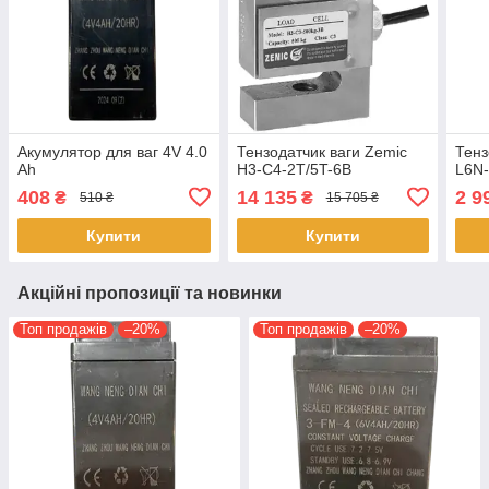
Акумулятор для ваг 4V 4.0
Тензодатчик ваги Zemic
Тенз
Аh
H3-C4-2T/5T-6B
L6N
408
14 135
2 9
₴
₴
510 ₴
15 705 ₴
Купити
Купити
Акційні пропозиції та новинки
Топ продажів
–20%
Топ продажів
–20%