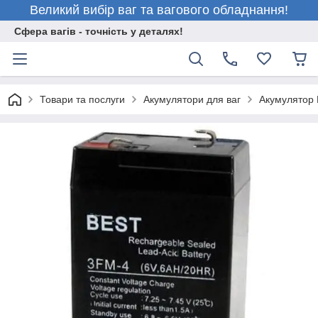
Великий вибір ваг та вагового обладнання!
Сфера вагів - точність у деталях!
Товари та послуги
Акумулятори для ваг
Акумулятор 