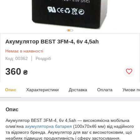
Акумулятор BEST 3FM-4, 6v 4,5ah
Немає в наявності
Код: 00362
Роздріб
360
₴
Опис
Характеристики
Доставка
Оплата
Умови п
Опис
Акумулятор BEST 3FM-4, 6v 4,5ah — високоякісна мобільна
олив'яна
акумуляторна батарея
(100х70х46 мм) від надійного
та відомого бренда. Акумулятор для ваг є високотоковим, що
неабияк підвищує продуктивність і сферу застосування.