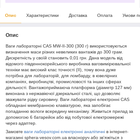
Опис
Характеристики
Доставка
Оплата
Умови п
Опис
Ваги лабораторні CAS MW-II-300 (300 г) використовуються
визначення маси різних невеликих вантажів до 300 грам.
Дискретність у своїй становить 0,01 грн. Дана модель від
відомого південнокорейського виробника ваговимірювальної
техніки має високий клас точності (II), тому вона дуже
потрібна для лабораторій, для ломбарду, в ювелірних
компаніях, виробництві, промисловості та інших сферах
діяльності. Вантажоприймаюча платформа (діаметр 127 мм)
виконана з нержавіючої дзеркальної сталі, що дозволяє
зважувати рідку сировину. Ваги лабораторні електронні CAS
обладнані мембранною клавіатурою, яка запобігає
попаданню вологи всередину механізму. Живиться прилад за
допомогою 6 батарейок або від побутової електромережі
через адаптер.
Замовте
ваги лабораторні електронні аналітичні
в інтернет-
магазині sphera-vesov.com.ua власноруч або зв'яжіться з