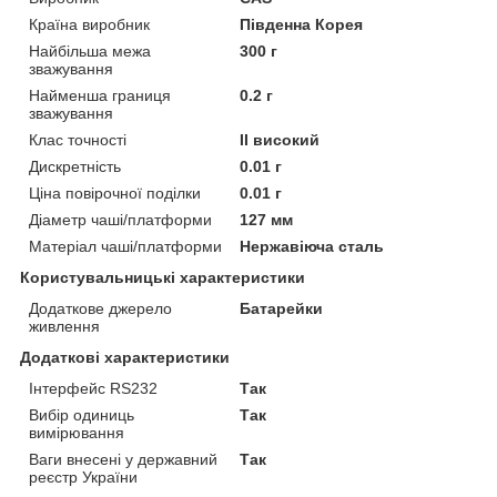
Країна виробник
Південна Корея
Найбільша межа
300 г
зважування
Найменша границя
0.2 г
зважування
Клас точності
II високий
Дискретність
0.01 г
Ціна повірочної поділки
0.01 г
Діаметр чаші/платформи
127 мм
Матеріал чаші/платформи
Нержавіюча сталь
Користувальницькі характеристики
Додаткове джерело
Батарейки
живлення
Додаткові характеристики
Інтерфейс RS232
Так
Вибір одиниць
Так
вимірювання
Ваги внесені у державний
Так
реєстр України