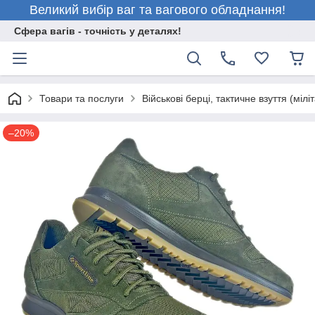
Великий вибір ваг та вагового обладнання!
Сфера вагів - точність у деталях!
Товари та послуги
Військові берці, тактичне взуття (міліт
–20%