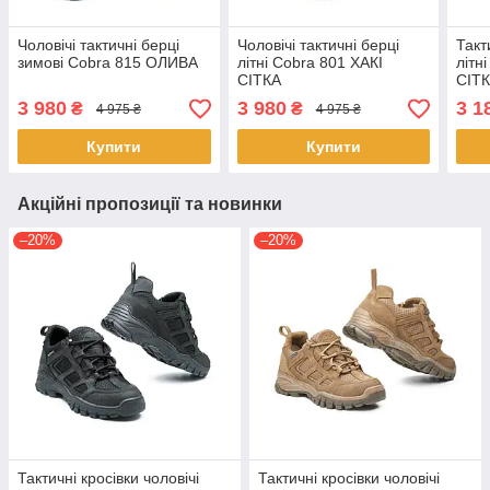
Чоловічі тактичні берці
Чоловічі тактичні берці
Такт
зимові Cobra 815 ОЛИВА
літні Cobra 801 ХАКІ
літн
СІТКА
СІТ
3 980
3 980
3 1
₴
₴
4 975 ₴
4 975 ₴
Купити
Купити
Акційні пропозиції та новинки
–20%
–20%
Тактичні кросівки чоловічі
Тактичні кросівки чоловічі