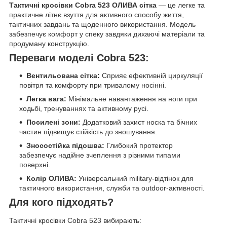
Тактичні кросівки Cobra 523 ОЛИВА сітка
— це легке та
практичне літнє взуття для активного способу життя,
тактичних завдань та щоденного використання. Модель
забезпечує комфорт у спеку завдяки дихаючі матеріали та
продуману конструкцію.
Переваги моделі Cobra 523:
Вентильована сітка:
Сприяє ефективній циркуляції
повітря та комфорту при тривалому носінні.
Легка вага:
Мінімальне навантаження на ноги при
ходьбі, тренуваннях та активному русі.
Посилені зони:
Додатковий захист носка та бічних
частин підвищує стійкість до зношування.
Зносостійка підошва:
Глибокий протектор
забезпечує надійне зчеплення з різними типами
поверхні.
Колір ОЛИВА:
Універсальний military-відтінок для
тактичного використання, служби та outdoor-активності.
Для кого підходять?
Тактичні кросівки Cobra 523 вибирають: