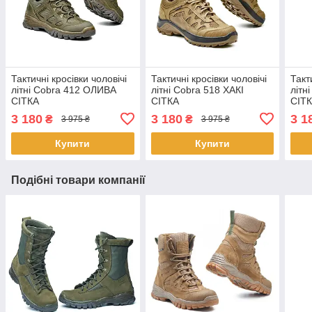
Тактичні кросівки чоловічі
Тактичні кросівки чоловічі
Такт
літні Cobra 412 ОЛИВА
літні Cobra 518 ХАКІ
літн
СІТКА
СІТКА
СІТ
3 180
3 180
3 1
₴
₴
3 975 ₴
3 975 ₴
Купити
Купити
Подібні товари компанії