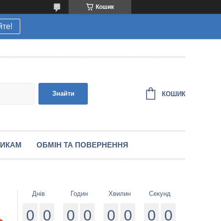
Кошик
йте!
Знайти
КОШИК
НИКАМ
ОБМІН ТА ПОВЕРНЕННЯ
Днів
Годин
Хвилин
Секунд
0
0
0
0
0
0
0
0