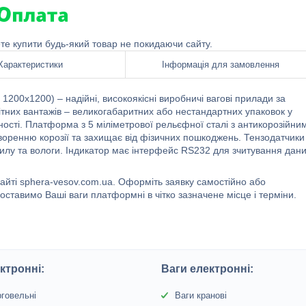
ете купити будь-який товар не покидаючи сайту.
Характеристики
Інформація для замовлення
1200х1200) – надійні, високоякісні виробничі вагові прилади за
тних вантажів – великогабаритних або нестандартних упаковок у
ності. Платформа з 5 міліметрової рельєфної сталі з антикорозійни
творенню корозії та захищає від фізичних пошкоджень. Тензодатчики
пилу та вологи. Індикатор має інтерфейс RS232 для зчитування дан
айті sphera-vesov.com.ua. Оформіть заявку самостійно або
тавимо Ваші ваги платформні в чітко зазначене місце і терміни.
ктронні:
Ваги електронні:
рговельні
Ваги кранові