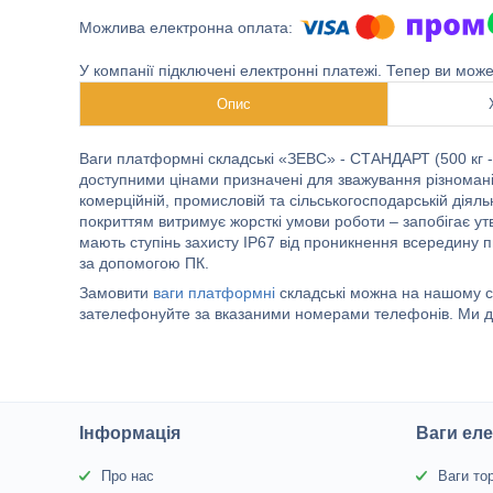
У компанії підключені електронні платежі. Тепер ви мож
Опис
Ваги платформні складські «ЗЕВС» - СТАНДАРТ (500 кг - 
доступними цінами призначені для зважування різномані
комерційній, промисловій та сільськогосподарській діяль
покриттям витримує жорсткі умови роботи – запобігає у
мають ступінь захисту IP67 від проникнення всередину 
за допомогою ПК.
Замовити
ваги платформні
складські можна на нашому с
зателефонуйте за вказаними номерами телефонів. Ми дос
Інформація
Ваги еле
Про нас
Ваги то