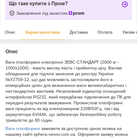
Що таке купити з Пром?
Замовлення під захистом
Опис
Характеристики
Доставка
Оплата
Умови 
Опис
Ваги платформні електронні ЗЕВС-СТАНДАРТ (2000 кг -
1000х1000) - мають високу якість і прийнятну ціну. Вагове
обладнання для підлоги занесене до реєстру України
№У2759-12, що дає можливість застосовувати його в
комерційних цілях для визначення маси великогабаритних і
нестандартних вантажів. Незалежний індикатор оснащений
інтерфейсом RS232, який передбачає підключення до ПК для
передачі результатів зважування. Промислові платформні
ваги працюють як від електромережі 220В/50Гц, так і від
акумулятора 6V/4Ah, що забезпечує безперебійну роботу
тривалістю до 80 годин.
Ваги платформні
замовити за доступною ціною можна на
нашому сайті sphera-vesov.com.ua. Оформити заявку можна