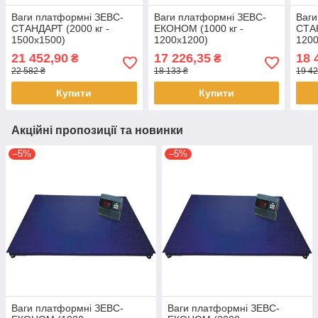
Ваги платформні ЗЕВС-
Ваги платформні ЗЕВС-
Ваги
СТАНДАРТ (2000 кг -
ЕКОНОМ (1000 кг -
СТАН
1500х1500)
1200х1200)
1200
21 452,90
17 226,35
18 
₴
₴
22 582 ₴
18 133 ₴
19 42
Купити
Купити
Акційні пропозиції та новинки
–5%
–5%
Ваги платформні ЗЕВС-
Ваги платформні ЗЕВС-