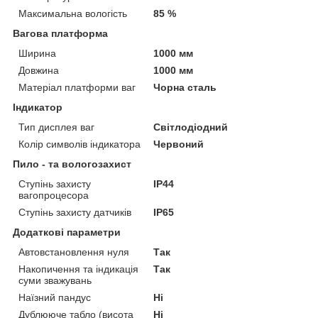
Максимальна вологість
85 %
Вагова платформа
Ширина
1000 мм
Довжина
1000 мм
Матеріал платформи ваг
Чорна сталь
Індикатор
Тип дисплея ваг
Світлодіодний
Колір символів індикатора
Червоний
Пило - та вологозахист
Ступінь захисту
IP44
вагопроцесора
Ступінь захисту датчиків
IP65
Додаткові параметри
Автовстановлення нуля
Так
Накопичення та індикація
Так
суми зважувань
Наїзний пандус
Ні
Дублююче табло (висота
Ні