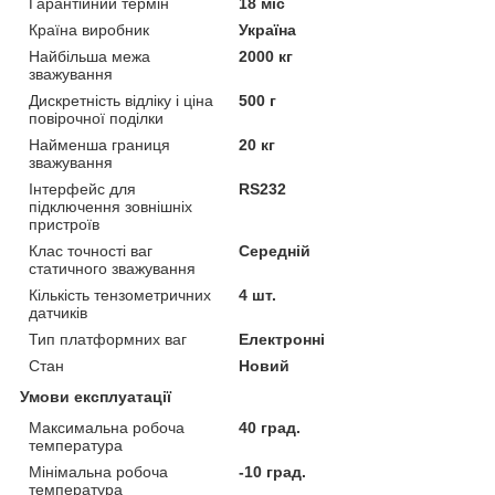
Гарантійний термін
18 міс
Країна виробник
Україна
Найбільша межа
2000 кг
зважування
Дискретність відліку і ціна
500 г
повірочної поділки
Найменша границя
20 кг
зважування
Інтерфейс для
RS232
підключення зовнішніх
пристроїв
Клас точності ваг
Середній
статичного зважування
Кількість тензометричних
4 шт.
датчиків
Тип платформних ваг
Електронні
Стан
Новий
Умови експлуатації
Максимальна робоча
40 град.
температура
Мінімальна робоча
-10 град.
температура