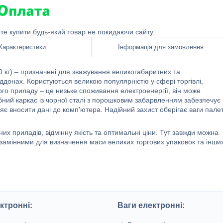
ете купити будь-який товар не покидаючи сайту.
Характеристики
Інформація для замовлення
 кг) – призначені для зважування великогабаритних та
ддонах. Користуються великою популярністю у сфері торгівлі,
го приладу – це низьке споживання електроенергії, він може
ний каркас із чорної сталі з порошковим забарвленням забезпечує
яє вносити дані до комп'ютера. Надійний захист оберігає ваги палет
х приладів, відмінну якість та оптимальні ціни. Тут завжди можна
незамінними для визначення маси великих торгових упаковок та інши
ктронні:
Ваги електронні: