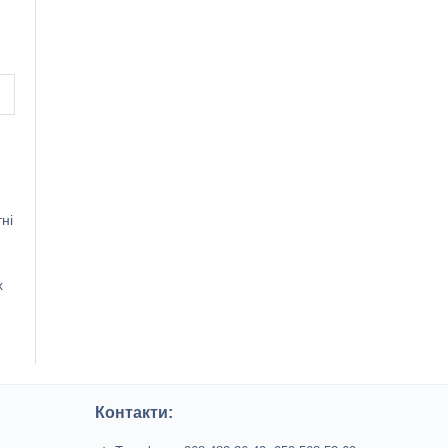
ні
х
Контакти: