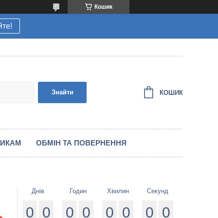
Кошик
йте!
Знайти
КОШИК
НИКАМ
ОБМІН ТА ПОВЕРНЕННЯ
Днів
Годин
Хвилин
Секунд
0
0
0
0
0
0
0
0