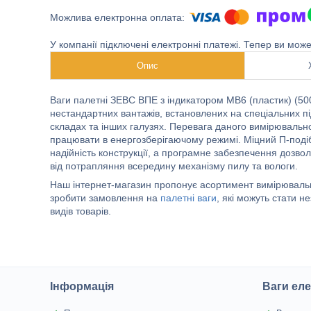
У компанії підключені електронні платежі. Тепер ви мож
Опис
Ваги палетні ЗЕВС ВПЕ з індикатором МВ6 (пластик) (500
нестандартних вантажів, встановлених на спеціальних пі
складах та інших галузях. Перевага даного вимірювально
працювати в енергозберігаючому режимі. Міцний П-подіб
надійність конструкції, а програмне забезпечення дозвол
від потрапляння всередину механізму пилу та вологи.
Наш інтернет-магазин пропонує асортимент вимірювальни
зробити замовлення на
палетні ваги
, які можуть стати 
видів товарів.
Інформація
Ваги еле