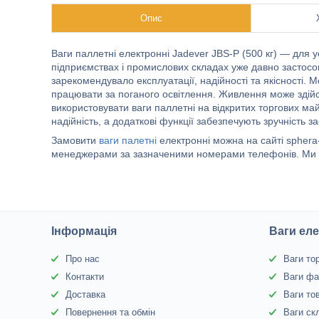
Опис
Ваги паллетні електронні Jadever JBS-P (500 кг) — для 
підприємствах і промислових складах уже давно застос
зарекомендувало експлуатації, надійності та якісності. 
працювати за поганого освітлення. Живлення може здійсн
використовувати ваги паллетні на відкритих торгових м
надійність, а додаткові функції забезпечують зручність з
Замовити
ваги палетні
електронні можна на сайті sphera
менеджерами за зазначеними номерами телефонів. Ми та
Інформація
Ваги еле
Про нас
Ваги то
Контакти
Ваги фа
Доставка
Ваги то
Повернення та обмін
Ваги ск