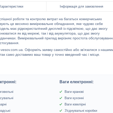
Характеристики
Інформація для замовлення
успішної роботи та контролю витрат на багатьох комерчиських
овують це весняно вимірювальне обладнання, яке чудово себе
Модель має рідкокристалічний дисплей із підсвіткою, що дає змогу
юватися як від мережі, так і від акумулятора, що дає змогу
айданчиках. Вимірювальний прилад вирізняє простота обслуговуванн
астосування.
-vesov.com.ua. Оформіть заявку самостійно або зв'язатися з нашим
к само доставимо ваш товар у точно введений час і місце.
ктронні:
Ваги електронні:
рговельні
Ваги кранові
сувальні
Ваги кухонні
варні
Ваги ювелірні
ладські
З'єднувальні коробки