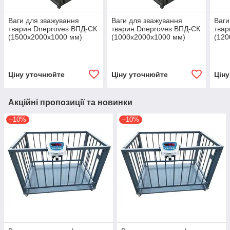
Ваги для зважування
Ваги для зважування
Ваги
тварин Dneproves ВПД-СК
тварин Dneproves ВПД-СК
твар
(1500х2000х1000 мм)
(1000х2000х1000 мм)
(120
0.5/1/2/3 т
0.5/1/2/3 т
0.5/1
Ціну уточнюйте
Ціну уточнюйте
Цін
Акційні пропозиції та новинки
–10%
–10%