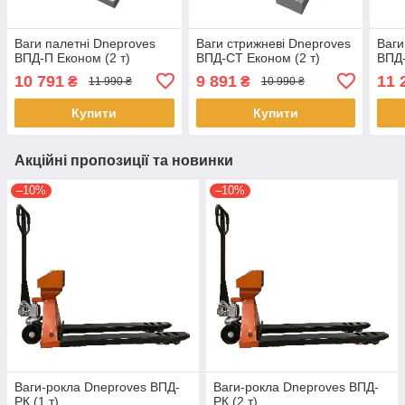
Ваги палетні Dneproves
Ваги стрижневі Dneproves
Ваги
ВПД-П Економ (2 т)
ВПД-СТ Економ (2 т)
ВПД-
10 791
9 891
11 
₴
₴
11 990 ₴
10 990 ₴
Купити
Купити
Акційні пропозиції та новинки
–10%
–10%
Ваги-рокла Dneproves ВПД-
Ваги-рокла Dneproves ВПД-
РК (1 т)
РК (2 т)