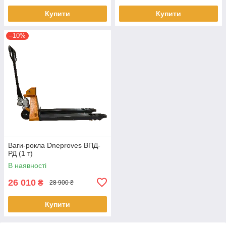
Купити
Купити
–10%
Ваги-рокла Dneproves ВПД-
РД (1 т)
В наявності
26 010
₴
28 900 ₴
Купити