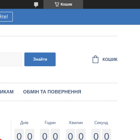
Кошик
йте!
Знайти
КОШИК
НИКАМ
ОБМІН ТА ПОВЕРНЕННЯ
Днів
Годин
Хвилин
Секунд
0
0
0
0
0
0
0
0