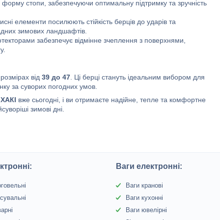
 форму стопи, забезпечуючи оптимальну підтримку та зручність
исні елементи посилюють стійкість берців до ударів та
адних зимових ландшафтів.
текторами забезпечує відмінне зчеплення з поверхнями,
у.
 розмірах від
39 до 47
. Ці берці стануть ідеальним вибором для
нку за суворих погодних умов.
 ХАКІ
вже сьогодні, і ви отримаєте надійне, тепле та комфортне
йсуворіші зимові дні.
ктронні:
Ваги електронні:
рговельні
Ваги кранові
сувальні
Ваги кухонні
варні
Ваги ювелірні