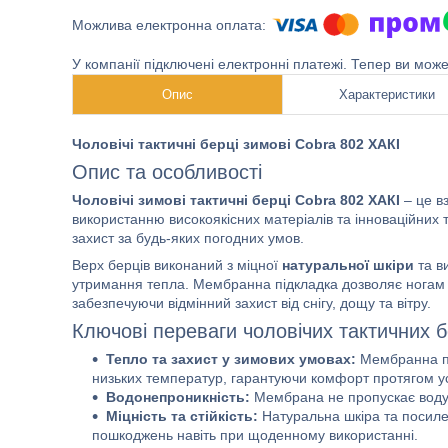
У компанії підключені електронні платежі. Тепер ви мож
Опис
Характеристики
Чоловічі тактичні берці зимові Cobra 802 ХАКІ
Опис та особливості
Чоловічі зимові тактичні берці Cobra 802 ХАКІ
– це в
використанню високоякісних матеріалів та інноваційних 
захист за будь-яких погодних умов.
Верх берців виконаний з міцної
натуральної шкіри
та в
утримання тепла. Мембранна підкладка дозволяє ногам 
забезпечуючи відмінний захист від снігу, дощу та вітру.
Ключові переваги чоловічих тактичних б
Тепло та захист у зимових умовах:
Мембранна пі
низьких температур, гарантуючи комфорт протягом ус
Водонепроникність:
Мембрана не пропускає воду, 
Міцність та стійкість:
Натуральна шкіра та посилен
пошкоджень навіть при щоденному використанні.