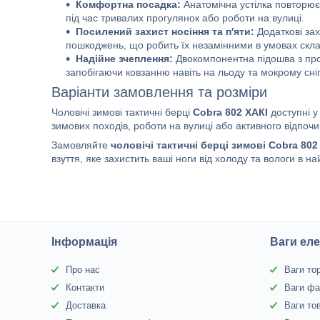
Комфортна посадка:
Анатомічна устілка повторює
під час тривалих прогулянок або роботи на вулиці.
Посилений захист носіння та п'яти:
Додаткові зах
пошкоджень, що робить їх незамінними в умовах скл
Надійне зчеплення:
Двокомпонентна підошва з про
запобігаючи ковзанню навіть на льоду та мокрому сніг
Варіанти замовлення та розміри
Чоловічі зимові тактичні берці
Cobra 802 ХАКІ
доступні у
зимових походів, роботи на вулиці або активного відпочи
Замовляйте
чоловічі тактичні берці зимові Cobra 802
взуття, яке захистить ваші ноги від холоду та вологи в на
Інформація
Ваги еле
Про нас
Ваги то
Контакти
Ваги фа
Доставка
Ваги то