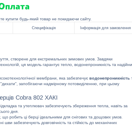
ете купити будь-який товар не покидаючи сайту.
Специфікація
Інформація для замовлення
зуття, створене для екстремальних зимових умов. Завдяки
технологій, ця модель гарантує тепло, водонепроникність та надійн
исокотехнологічної мембрани, яка забезпечує
водонепроникність
"дихати", запобігаючи надмірному потовиділенню, при цьому
ерців Cobra 802 ХАКІ
дкладка та утеплювач забезпечують збереження тепла, навіть за
ього дня.
що робить ці берці ідеальними для снігових та дощових умов.
і шви забезпечують довговічність та стійкість до механічних